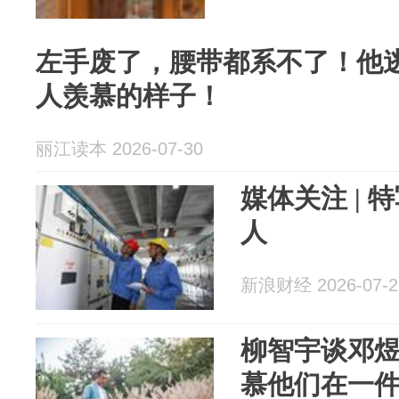
左手废了，腰带都系不了！他
人羡慕的样子！
丽江读本 2026-07-30
媒体关注 |
人
新浪财经 2026-07-2
柳智宇谈邓
慕他们在一件