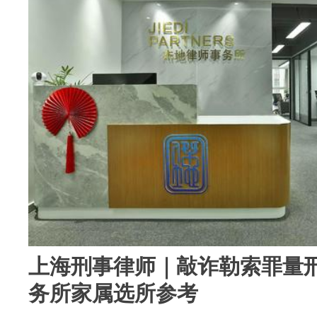
上海刑事律师｜敲诈勒索罪量
务所家属选所参考