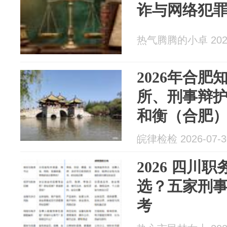
诈与网络犯
热气腾腾的小卓 2026
2026年合
所、刑事辩
和衡（合肥
先民刑事辩
皖律检检 2026-07-3
2026 四川
选？五家刑
考