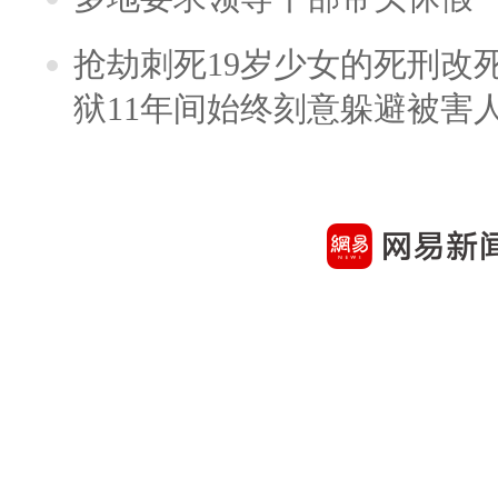
抢劫刺死19岁少女的死刑改
狱11年间始终刻意躲避被害