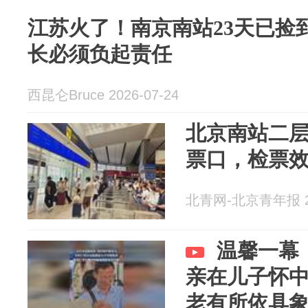
江苏火了！南京南站23天已捡
长必须负起责任
西昆仑Bruce 2026-07-24
北京南站二层
票口，检票
北青网-北京青年报 20
温馨一幕
亲在儿子怀
老有所依具