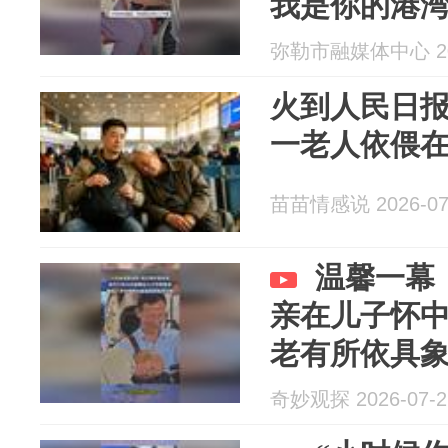
我是你的港
弥勒市融媒体中心 202
火到人民日
一老人依偎
苗苗情感说 2026-07
温馨一幕
亲在儿子怀
老有所依具
奇妙观探 2026-07-2