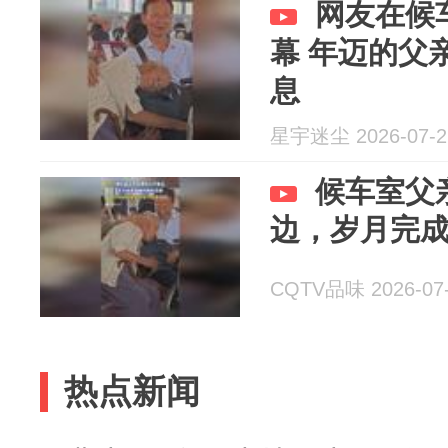
网友在候
幕 年迈的父
息
星宇迷尘 2026-07-2
候车室父
边，岁月完
CQTV品味 2026-07
热点新闻