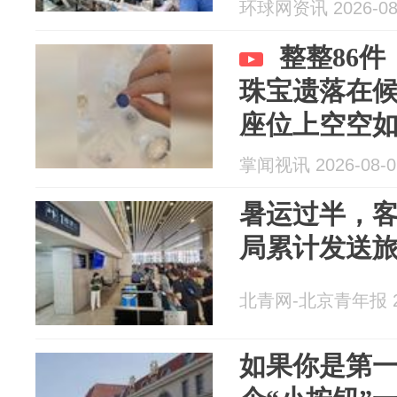
环球网资讯 2026-08
整整86件
珠宝遗落在
座位上空空
掌闻视讯 2026-08-0
暑运过半，
局累计发送旅客
北青网-北京青年报 20
如果你是第