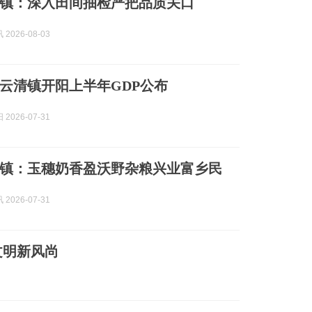
镇：深入田间抽检严把品质关口
2026-08-03
云清镇开阳上半年GDP公布
2026-07-31
镇：玉穗奶香盈沃野杂粮兴业富乡民
2026-07-31
文明新风尚