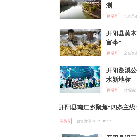
测
网易号
北青美途旅
开阳县黄木
富伞”
网易号
金台资讯 
开阳溯溪公
水新地标
网易号
财经快訊 
开阳县南江乡聚焦“四条主线
网易号
金台资讯 2026-08-05