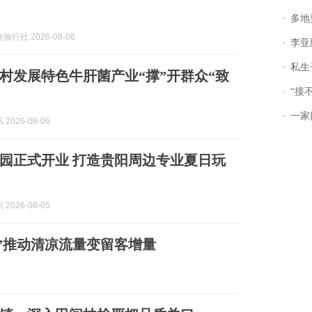
多地
行社 2026-08-06
李亚鹏含泪感谢“
私生子
村发展特色牛肝菌产业“撑”开群众“致
“接不到戏
一家
2026-08-06
园正式开业 打造贵阳周边专业夏日玩
2026-08-05
”推动清凉流量变留客增量