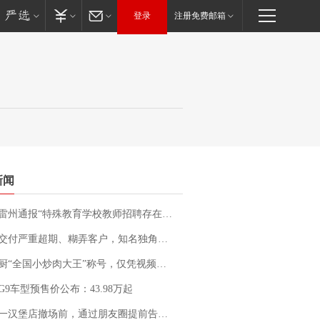
登录
注册免费邮箱
新闻
通报“特殊教育学校教师招聘存在违规行为”：已启动问责程序 副校长被停职
期、糊弄客户，知名独角兽车企创始人回应：都没证据，将依法采取措施，“本人长期与美国交管局保持沟通，对方表示肯定”
“全国小炒肉大王”称号，仅凭视频评出？中国烹饪协会回应
G9车型预售价公布：43.98万起
撤场前，通过朋友圈提前告知逐一退费，有顾客仅剩1元也全被退回，分文不少；顾客：言而有信，让人感动