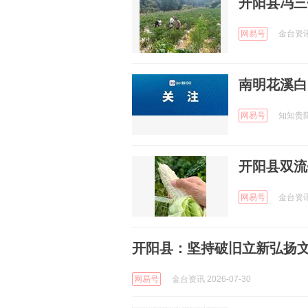
开阳县冯三
网易号
金台资讯 
南明花溪白
网易号
知知贵阳 
开阳县双流
网易号
金台资讯 
开阳县：坚持破旧立新弘扬
网易号
金台资讯 2026-07-30