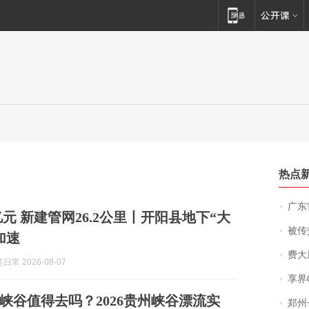
热点
广东雷州
亿元 新建管网26.2公里丨开阳县地下“大
被传交付严重超
加速
费大厨
常 2026-08-07
享界
峡谷值得去吗？2026贵州峡谷漂流实
郑州一汉堡店