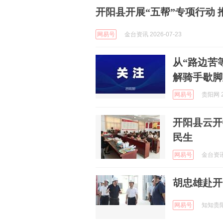
开阳县开展“五帮”专项行动
网易号
金台资讯 2026-07-23
从“路边苦
解骑手歇脚
网易号
贵阳网 2
开阳县云开
民生
网易号
金台资讯 
胡忠雄赴开
网易号
知知贵阳 