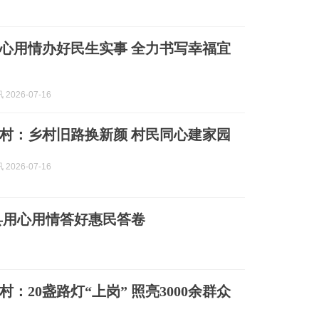
心用情办好民生实事 全力书写幸福宜
2026-07-16
村：乡村旧路换新颜 村民同心建家园
2026-07-16
县用心用情答好惠民答卷
：20盏路灯“上岗” 照亮3000余群众