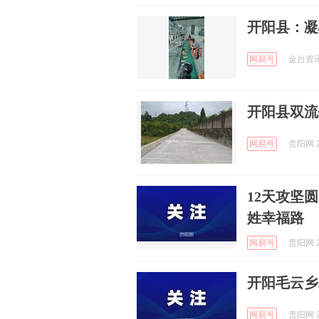
开阳县：凝
网易号
金台资讯 
开阳县双流
网易号
贵阳网 2
12天攻坚
姓幸福路
网易号
贵阳网 2
开阳毛云乡
网易号
贵阳网 2