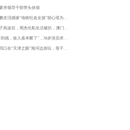
要求领导干部带头休假
地铁吐血女孩”胡心瑶为嫣然天使捐99999元：这份捐赠太沉重，尊重其捐赠意愿，个人向胡心瑶和她的病友之家各捐赠99999元
风波后，周杰伦私生活被扒，澳门输10亿传闻早已经水落石出
，收入基本断了”，38岁演员求职景区NPC：工作量断崖式下跌，留给我试错的时间不多了
四口在“天津之眼”海河边游玩，母子俩不幸溺亡