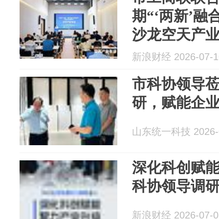
期“‘两新’融
沙龙空天产
新浪财经 2026-07-1
市科协领导
研，赋能企
山东统一科技 2026-0
深化科创赋能
科协领导调
新浪财经 2026-07-0