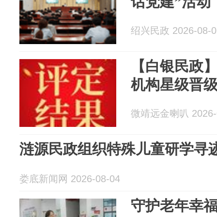
话党建”活动
绍兴民政 2026-08-0
【白银民政
机构星级晋
微靖远金喇叭 2026-0
涟源民政组织特殊儿童研学寻
娄底新闻网 2026-08-04
守护老年幸福