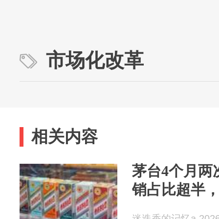
市场化改革
相关内容
茅台4个月两
销占比超半
迷迭香的记忆a 2026-