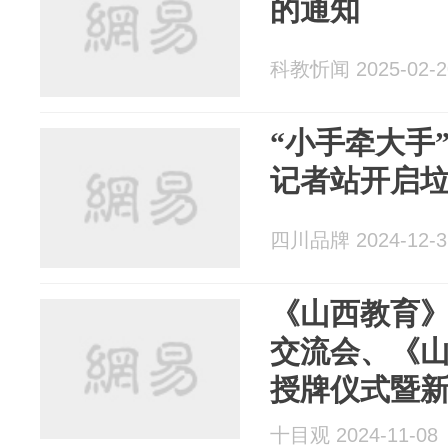
的通知
科教忻闻 2025-02-2
“小手牵大手” 高新区西园街道
记者站开启
四川品牌 2024-12-3
《山西教育
交流会、《
授牌仪式暨
成立
十目观 2024-11-08