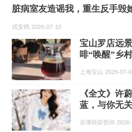
脏病室友造谣我，重生反手毁
戎安鸽 2026-07-10
宝山罗店远
啡“唤醒”乡
上海宝山 2026-07-0
《全文》许
蓝，与你无
凉薄轻叹世间 2026-0