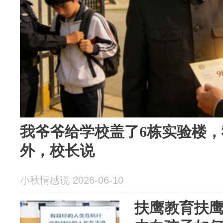
我爷爷给学校盖了6栋实验楼
外，校长说
小秋情感说 2026-06-10
扶鹰教育扶鹰