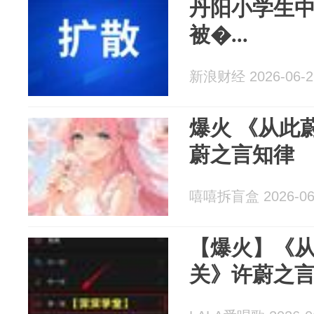
丹阳小学生
被�...
新浪财经 2026-06-2
爆火 《从此
蔚之言知律
嘻嘻拆盲盒 2026-06
【爆火】《
关》许蔚之