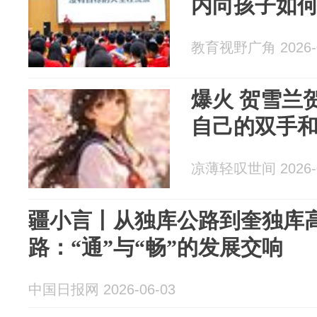
内向孩子如
教育视野广角 2026-0
爆火 贺雪兰贺明言徐然《我会用
自己的双手
凉薄轻叹世间 2026-0
疆小言丨从独库公路到奎独库
路：“通”与“畅”的发展交响
中国日报网 2026-06-03