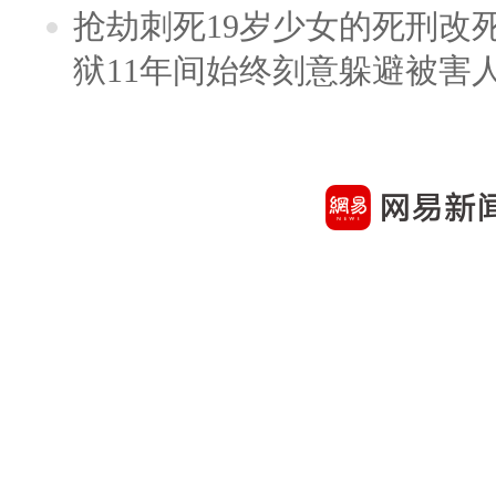
抢劫刺死19岁少女的死刑改
狱11年间始终刻意躲避被害