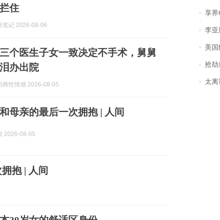
拦住
享界
记 2026-08-06
李亚鹏含泪感谢“
美国
三个医生子女一致决定不手术，舅舅
抢劫刺死
泪办出院
太离谱！
性情感 2026-08-05
和母亲的最后一次拥抱 | 人间
2026-08-05
抱 | 人间