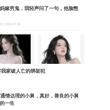
妈嫁穷鬼，我轻声问了一句，他脸憋
 2026-07-26
害我家破人亡的绑架犯
样通情达理的小舅，真好，善良的小舅
的一生