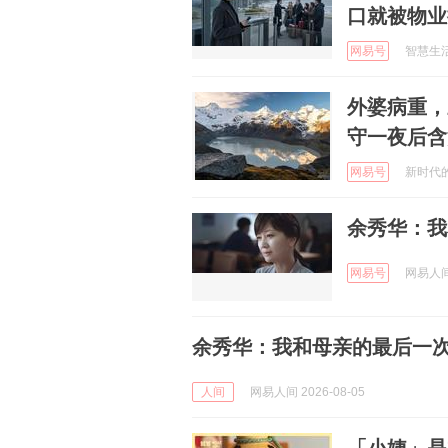
口就被物业
网易号
智慧生活笔
外婆病重，
守一夜后含
网易号
新时代的两
余秀华：我
网易号
网易人间 
余秀华：我和母亲的最后一次拥
人间
网易人间 2026-08-05