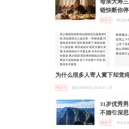
母亲大寿三
链快断你停
网易号
晓艾故事汇
为什么很多人寄人篱下却觉
网易号
康富贵碎碎念 2026-07-28
31岁优秀
不婚引深思
网易号
来去自如的