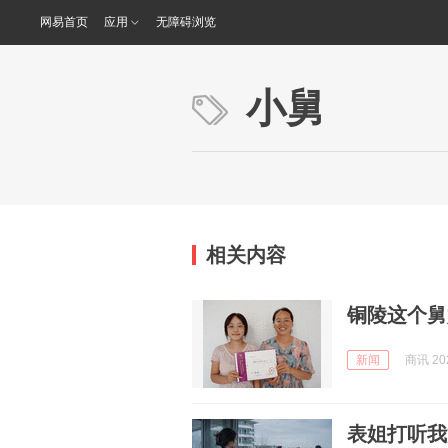
网易首页
应用
无障碍浏览
小舅
相关内容
铜陵这个舅
新闻
商讯 202
表姐打听我