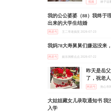
视频
林子说事 
我的公公婆婆（88）我终于
出来的大学生结婚
网易号
王二哥老搞笑 2026-07-23
我妈78大寿舅舅们嫌远没来
网易号
娱乐洞察点点 2026-07-22
昨天是岳父
了，祝老人
网易号
热心市民小
大姑姐藏女儿录取通知书 我
入学