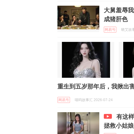
大舅羞辱我
成猪肝色
网易号
晓艾故事汇
重生到五岁那年后，我揪出
网易号
喵呜故事汇 2026-07-24
有这
拯救小姑娘