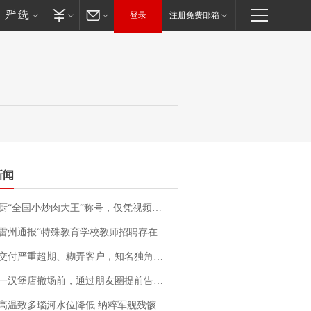
登录
注册免费邮箱
新闻
“全国小炒肉大王”称号，仅凭视频评出？中国烹饪协会回应
通报“特殊教育学校教师招聘存在违规行为”：已启动问责程序 副校长被停职
期、糊弄客户，知名独角兽车企创始人回应：都没证据，将依法采取措施，“本人长期与美国交管局保持沟通，对方表示肯定”
撤场前，通过朋友圈提前告知逐一退费，有顾客仅剩1元也全被退回，分文不少；顾客：言而有信，让人感动
高温致多瑙河水位降低 纳粹军舰残骸重见天日