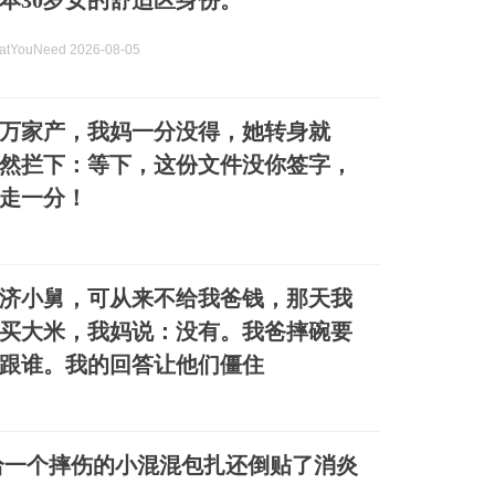
本30岁女的舒适区身份。
YouNeed 2026-08-05
00万家产，我妈一分没得，她转身就
然拦下：等下，这份文件没你签字，
走一分！
济小舅，可从来不给我爸钱，那天我
钱买大米，我妈说：没有。我爸摔碗要
跟谁。我的回答让他们僵住
给一个摔伤的小混混包扎还倒贴了消炎