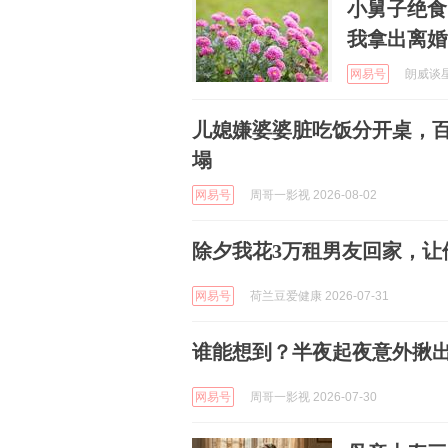
小舅子绝食
我拿出离婚
网易号
朗威谈星座
儿媳嫌婆婆脏吃饭分开桌，
塌
网易号
周哥一影视 2026-08-02
除夕我花3万租男友回家，让
网易号
荷兰豆爱健康 2026-07-31
谁能想到？半夜起夜意外揪出
网易号
周哥一影视 2026-07-30