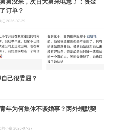
舅舅没来，次日大舅来电急了：资金
了订单？
 2026-07-29
得自己很委屈？
男青年为何集体不谈婚事？两外甥默契
小章 2026-07-27