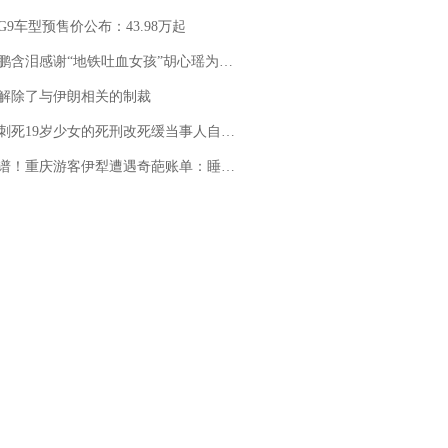
G9车型预售价公布：43.98万起
地铁吐血女孩”胡心瑶为嫣然天使捐99999元：这份捐赠太沉重，尊重其捐赠意愿，个人向胡心瑶和她的病友之家各捐赠99999元
解除了与伊朗相关的制裁
19岁少女的死刑改死缓当事人自述：出狱11年间始终刻意躲避被害人家属
重庆游客伊犁遭遇奇葩账单：睡自己车里，被酒店收了150元“住宿费”