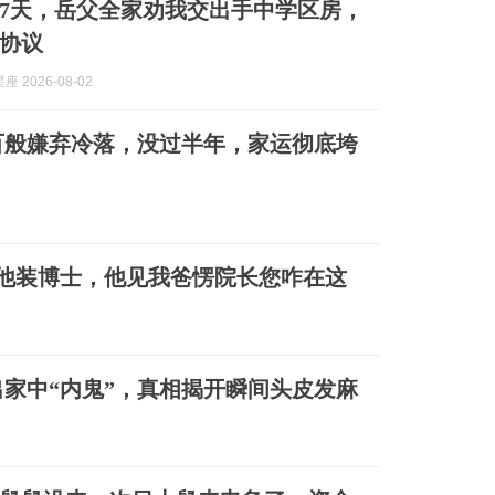
7天，岳父全家劝我交出手中学区房，
协议
 2026-08-02
百般嫌弃冷落，没过半年，家运彻底垮
他装博士，他见我爸愣院长您咋在这
家中“内鬼”，真相揭开瞬间头皮发麻