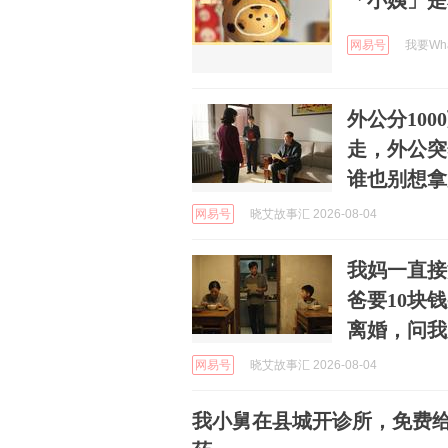
「小姨」是
网易号
我要What
外公分10
走，外公突
谁也别想拿
网易号
晓艾故事汇 2026-08-04
我妈一直接
爸要10块
离婚，问我
网易号
晓艾故事汇 2026-08-04
我小舅在县城开诊所，免费