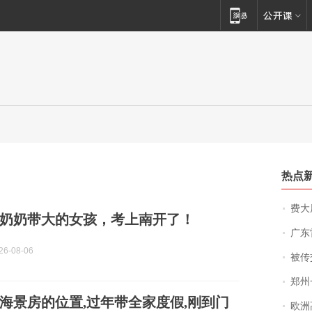
热点
费大厨
奶奶带大的女孩，考上南开了！
广东雷州
6-08-06
被传交付严重超
郑州一汉堡店
海景房的位置,过年带全家度假,刚到门
欧洲