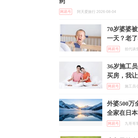
药
网易号
阿天爱旅行 2026-08-04
70岁婆婆
一天？老了
网易号
拾代谈生活
36岁施工
买房，我让
网易号
施工员小天
外婆500
全家在日本
网易号
九哥哥车评