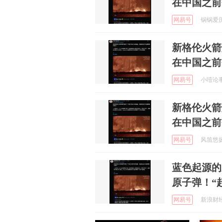
在中国之前
网易号
锅锅爱历史
新格伦火箭
在中国之前
网易号
小噎论事 
新格伦火箭
在中国之前
网易号
风笛悠扬声
蓝色起源的
原子弹！“
网易号
新浪财经 