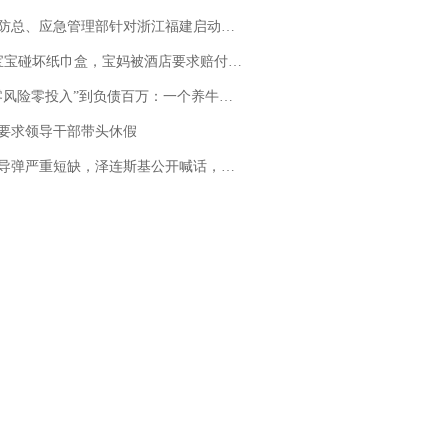
总、应急管理部针对浙江福建启动防汛防台风四级应急响应
坏纸巾盒，宝妈被酒店要求赔付924元！三亚一酒店回复：骨瓷定制！网友一查价格，吵翻了
险零投入”到负债百万：一个养牛项目崩盘后，谁该为农户的贷款买单丨红星调查
要求领导干部带头休假
弹严重短缺，泽连斯基公开喊话，乌克兰失去导弹拦截能力？