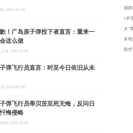
国家防
 2026-08-06
1岁宝宝碰
从“零风
歉！广岛原子弹投下者直言：重来一
多地
会这么做
防空导
道 2026-08-06
子弹飞行员直言：时至今日依旧从未
 2026-08-06
子弹飞行员蒂贝茨至死无悔，反问日
忏悔侵略
堂 2026-08-06