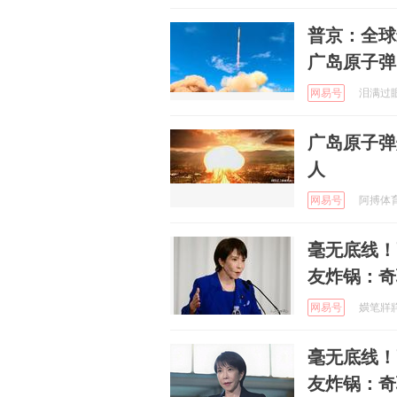
普京：全球
广岛原子弹
网易号
泪满过眼 
广岛原子弹
人
网易号
阿搏体育 
毫无底线！
友炸锅：奇
网易号
嫹笔牂牂 
毫无底线！
友炸锅：奇