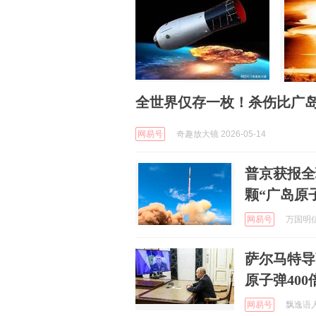
全世界仅存一枚！杀伤比广岛
网易号
奇趣放大镜 2026-05-14
普京获报全
颗“广岛原
网易号
万国明信片
萨尔马特导
原子弹400
网易号
飘逸语人 