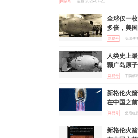
网易号
蓝瞰 2026-07-21
全球仅一枚
多倍，美国
网易号
安珈使者啊
人类史上最
颗广岛原子
网易号
丁隗解说 
新格伦火箭
在中国之前
网易号
桑启红原 
新格伦火箭