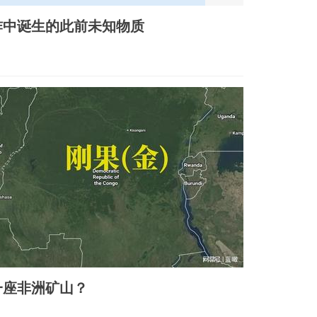
炸中诞生的此前未知物质
一座非洲矿山？