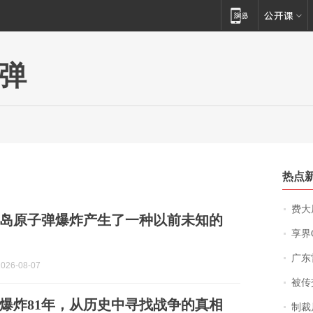
弹
热点
费大厨
岛原子弹爆炸产生了一种以前未知的
享界
广东雷州
026-08-07
被传交付严重超
爆炸81年，从历史中寻找战争的真相
制裁