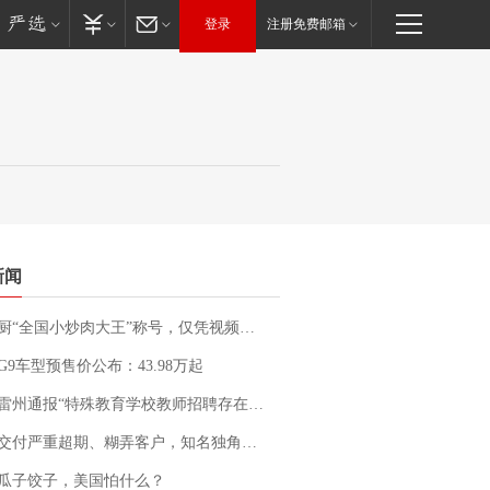
登录
注册免费邮箱
新闻
“全国小炒肉大王”称号，仅凭视频评出？中国烹饪协会回应
G9车型预售价公布：43.98万起
通报“特殊教育学校教师招聘存在违规行为”：已启动问责程序 副校长被停职
期、糊弄客户，知名独角兽车企创始人回应：都没证据，将依法采取措施，“本人长期与美国交管局保持沟通，对方表示肯定”
瓜子饺子，美国怕什么？