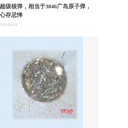
超级核弹，相当于3846广岛原子弹，
心存忌惮
026-08-03