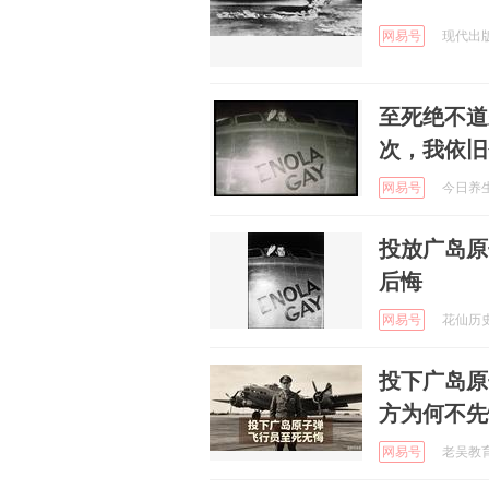
网易号
现代出版社
至死绝不道
次，我依旧
网易号
今日养生之
投放广岛原
后悔
网易号
花仙历史说
投下广岛原
方为何不先
网易号
老吴教育课