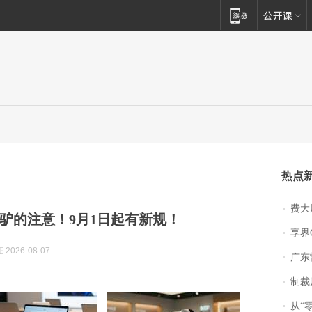
热点
费大厨
驴的注意！9月1日起有新规！
享界
2026-08-07
广东雷州
制裁
从“零风