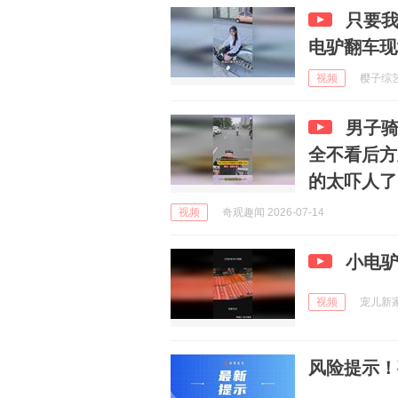
只要我
电驴翻车现
视频
樱子综艺 
男子
全不看后方
的太吓人了
视频
奇观趣闻 2026-07-14
小电驴
视频
宠儿新家 
风险提示！