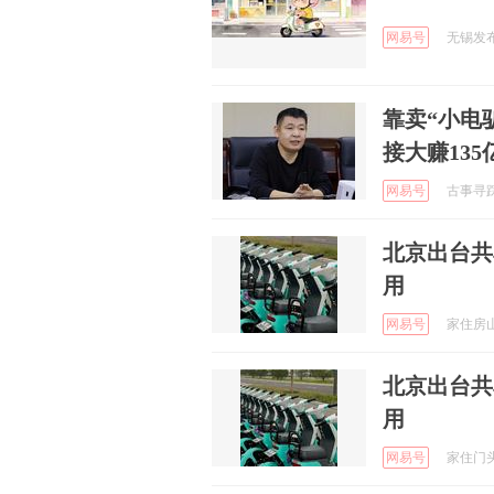
网易号
无锡发布 
靠卖“小电
接大赚135
网易号
古事寻踪记
北京出台共
用
网易号
家住房山 
北京出台共
用
网易号
家住门头沟