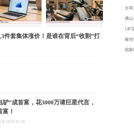
台风“
佛山一中学
1岁宝宝碰
3件套集体涨价！是谁在背后“收割”打
被传交付严重超
国家防
电驴”成首富，花3000万请巨星代言，
首富！
 2026-07-30