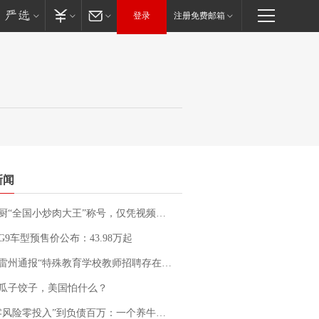
登录
注册免费邮箱
新闻
“全国小炒肉大王”称号，仅凭视频评出？中国烹饪协会回应
G9车型预售价公布：43.98万起
通报“特殊教育学校教师招聘存在违规行为”：已启动问责程序 副校长被停职
瓜子饺子，美国怕什么？
险零投入”到负债百万：一个养牛项目崩盘后，谁该为农户的贷款买单丨红星调查