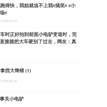
跑得快，我姐就追不上我#搞笑# #小
场#
2026-07-20
骑车时正好拍到前面小电驴变道时，完
直接就把大车硬别了过去，网友：真
拿捏大馋猪 (1)
2026-06-30
事关小电驴