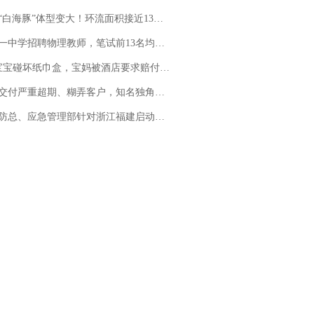
白海豚”体型变大！环流面积接近13个浙江那么大
招聘物理教师，笔试前13名均遭淘汰？教育局：已叫停招聘，成立调查组全面核查
坏纸巾盒，宝妈被酒店要求赔付924元！三亚一酒店回复：骨瓷定制！网友一查价格，吵翻了
期、糊弄客户，知名独角兽车企创始人回应：都没证据，将依法采取措施，“本人长期与美国交管局保持沟通，对方表示肯定”
总、应急管理部针对浙江福建启动防汛防台风四级应急响应