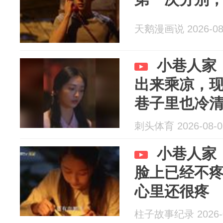
天鹅漫画说 2026-08
小巷人家
出来乘凉，
巷子里也冷
刺头体育 2026-08-0
小巷人家
脸上已经不
心里还很疼
柱子故事纪录 2026-0