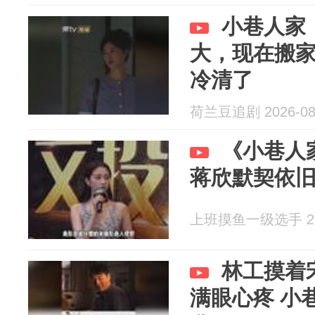
小巷人家
大，现在搬
冷清了
荷兰豆追剧 2026-08
《小巷人
蒋欣默契依
上班摸鱼一级选手 202
林工摸着
满眼心疼 小巷人家｜李光洁｜蒋