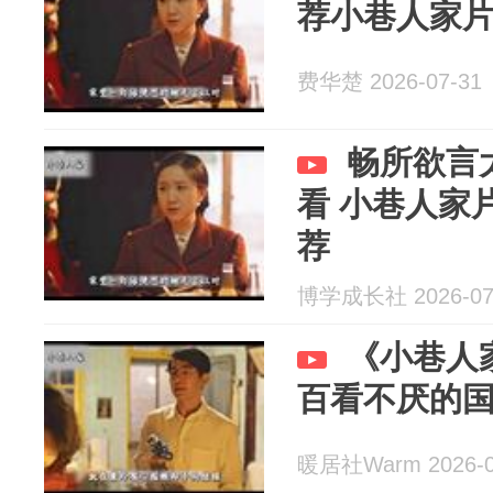
荐小巷人家
费华楚 2026-07-31
畅所欲言
看 小巷人家
荐
博学成长社 2026-07
《小巷人
百看不厌的
暖居社Warm 2026-0