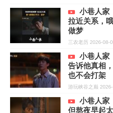
小巷人家
拉近关系，
做梦
三农老历 2026-08-0
小巷人家
告诉他真相
也不会打架
游玩峡谷之巅 2026-0
小巷人家
但熬夜早起