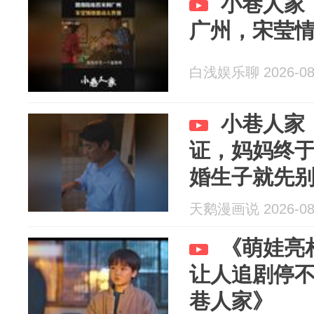
小巷人家
广州，宋莹
白浅娱乐聊 2026-08
小巷人家
证，妈妈终
婚生子就先
天鹅漫画说 2026-08
《萌娃亮
让人追剧停不
巷人家》