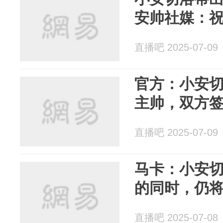
安帅社媒：
直播吧 2025-07-09
官方：小安
主帅，双方签
直播吧 2025-07-09
马卡：小安
的同时，仍
直播吧 2025-07-08