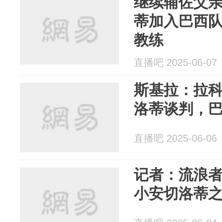
继续辅佐父
蒂加入巴西
教练
直播吧 2025-06-07
斯基拉：拉
洛蒂谈判，
直播吧 2025-06-06
记者：流浪者
小安切洛蒂