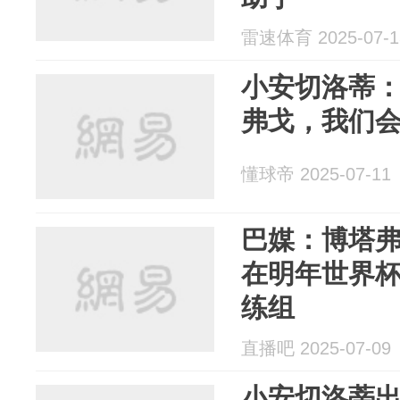
雷速体育 2025-07-1
小安切洛蒂
弗戈，我们
懂球帝 2025-07-11
巴媒：博塔
在明年世界
练组
直播吧 2025-07-09
小安切洛蒂