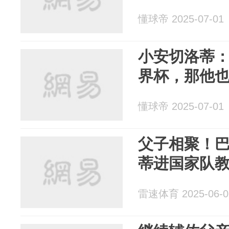
懂球帝 2025-07-01
小安切洛蒂
界杯，那他
懂球帝 2025-07-01
父子相聚！
蒂进国家队
雷速体育 2025-06-0