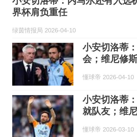
小安切洛蒂：内马尔还有入选
界杯肩负重任
绿茵情报局 2026-04-10
小安切洛蒂
会；维尼修
懂球帝 2026-04-10
小安切洛蒂
就队友；维
懂球帝 2026-03-10