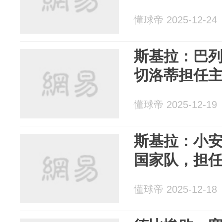
懂球帝 2025-12-24
斯基拉：巴
切洛蒂担任
懂球帝 2025-12-19
斯基拉：小
国家队，担
懂球帝 2025-12-18