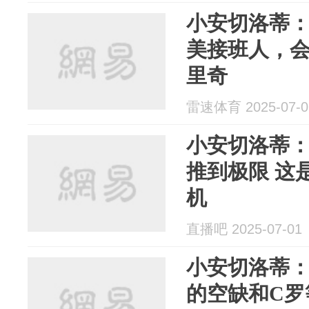
小安切洛蒂
美接班人，
里奇
雷速体育 2025-07-0
小安切洛蒂
推到极限 这
机
直播吧 2025-07-01
小安切洛蒂：
的空缺和C罗