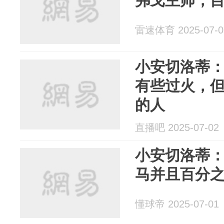
弗戈主帅，
雷速体育 2025-07-0
小安切洛蒂
有些过火，
的人
直播吧 2025-07-02
小安切洛蒂
马并且百分
懂球帝 2025-07-01