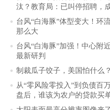
汰？教育局：已叫停招聘，
台风“白海豚”体型变大！环流
那么大
台风“白海豚”加强！中心附近
最新研判
制裁瓜子饺子，美国怕什么
从“零风险零投入”到负债百
盘后，谁该为农户的贷款买
太阳表面最高分辨率图像来