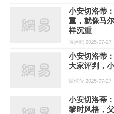
小安切洛蒂
重，就像马
样沉重
直播吧 2025-07-27
小安切洛蒂
大家评判，
懂球帝 2025-07-27
小安切洛蒂
黎时风格，