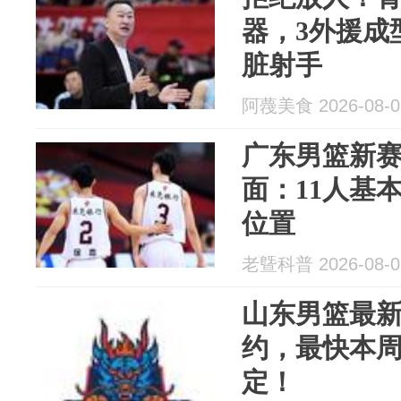
器，3外援成
脏射手
阿薎美食 2026-08-0
广东男篮新赛
面：11人基
位置
老曁科普 2026-08-0
山东男篮最
约，最快本
定！