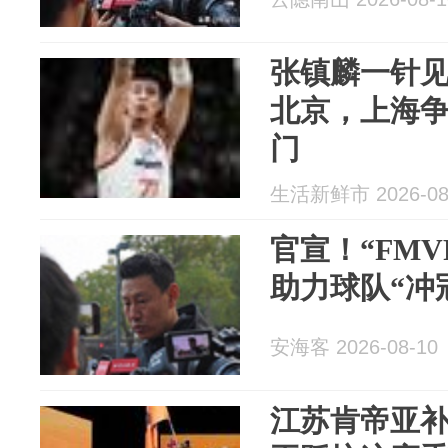
张镇麟一针
北京，上海
门
生活新鲜市 2026-08
官宣！“FM
助力球队“冲
安海客 2026-08-10
江苏肯帝亚