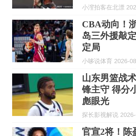
小潌拍客在北漂 2026
CBA动向！
岛三外援敲
定局
小哆说体育 2026-08
山东男篮战术
锋主守 得分
彪眼光
探长影视解说 2026-0
官宣2将！陈