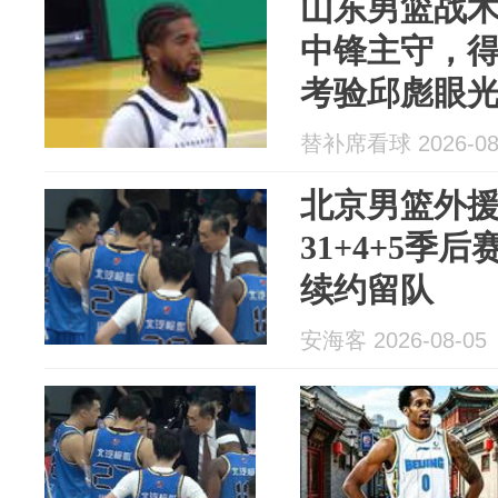
山东男篮战术
中锋主守，
考验邱彪眼
替补席看球 2026-08
北京男篮外
31+4+5季
续约留队
安海客 2026-08-05