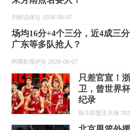
刘剮说体坛 2026-08-07
场均16分+4个三分，近4成三
广东等多队抢人？
阿嚼影视评论 2026-08-07
只差官宣！
卫，曾世界杯
纪录
格斗联盟王大锤 2026
北京男篮外