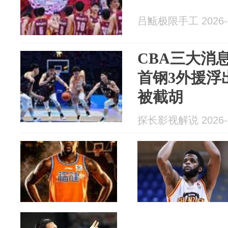
吕甒极限手工 2026-0
CBA三大消
首钢3外援浮
被截胡
探长影视解说 2026-0