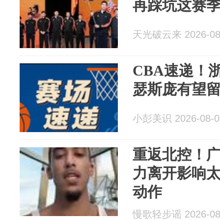
再踩坑这赛
天光破云来 2026-08
CBA速递！
瑟斯庞有望
小彭美识 2026-08-0
重返北控！广
力离开影响
动作
慢歌轻步谣 2026-08