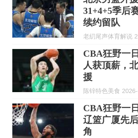
31+4+5季
续约留队
老糿尾声体育解说 202
CBA狂野一
人获顶薪，
援
陈锌特色美食 2026-0
CBA狂野一
辽篮广厦先
角