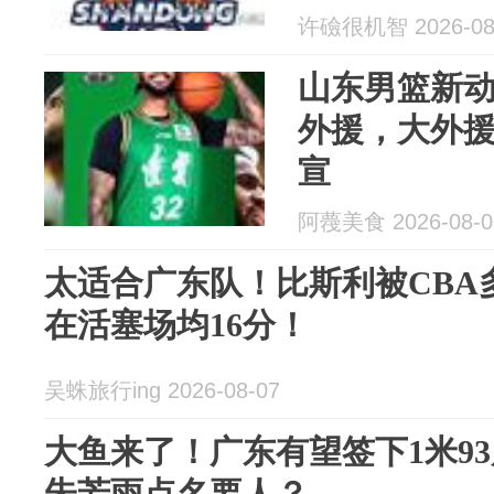
许礆很机智 2026-08
山东男篮新
外援，大外
宣
阿薎美食 2026-08-0
太适合广东队！比斯利被CBA
在活塞场均16分！
吴蛛旅行ing 2026-08-07
大鱼来了！广东有望签下1米9
朱芳雨点名要人？