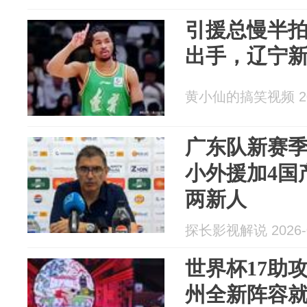
引援总慢半
出手，辽宁
黄小仙的搞笑视频 202
广东队新赛季
小外援加4国
两新人
探长影视解说 2026-0
世界杯17助
州全新阵容