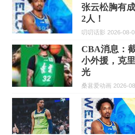
张云松胸有
2人！
叨叨话影 2026-08-0
CBA消息：
小外援，克
光
桑葚爱动画 2026-08