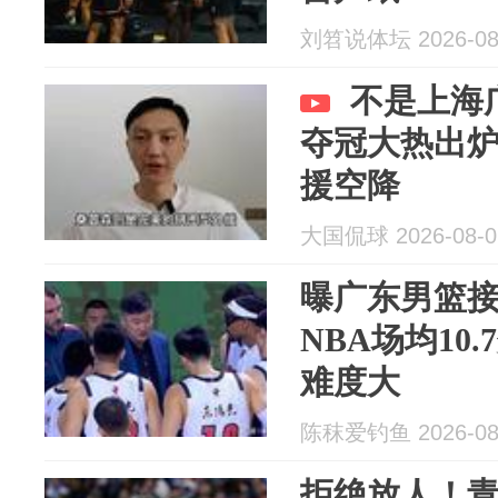
刘笤说体坛 2026-08
不是上海
夺冠大热出炉
援空降
大国侃球 2026-08-0
曝广东男篮
NBA场均10
难度大
陈秣爱钓鱼 2026-08
拒绝放人！