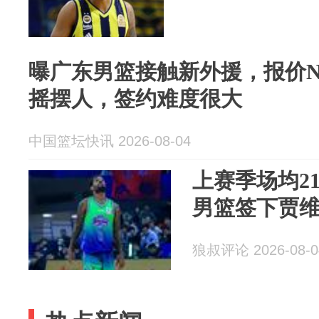
曝广东男篮接触新外援，报价NB
摇摆人，签约难度很大
中国篮坛快讯 2026-08-04
上赛季场均21
男篮签下贾维
狼叔评论 2026-08-0