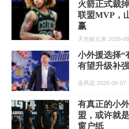
火箭正式裁掉
联盟MVP，
赢
天光破云来 2026-08
小外援选择“
有望升级补
金风说 2026-08-07
有真正的小
盟，或许就
窗户纸