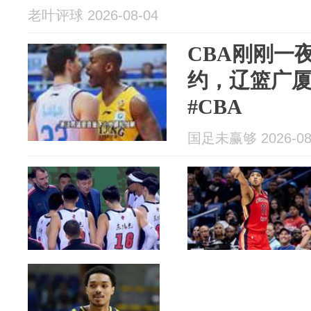
老叶评球 2026-08-04
CBA刚刚一
约，辽篮广
#CBA
国足未赢够 2026-08