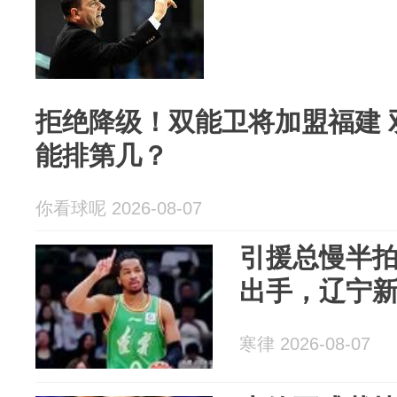
拒绝降级！双能卫将加盟福建 
能排第几？
你看球呢 2026-08-07
引援总慢半
出手，辽宁
寒律 2026-08-07