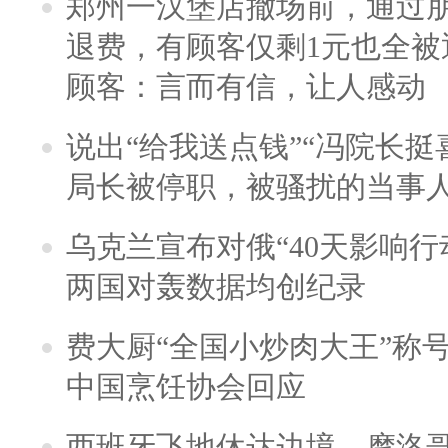
郑州一汉堡店撤场前，通过
退费，有顾客仅剩1元也全被
顾客：言而有信，让人感动
说出“给我送点钱”“冯院长挺
局长被停职，被骚扰的当事
乌克兰宣布对俄“40天影响行
两国对轰数据均创纪录
费大厨“全国小炒肉大王”称
中国烹饪协会回应
西班牙飞地休达边境，摩洛