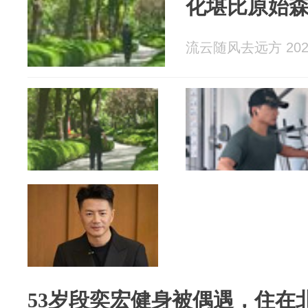
化堪比原始
流云随风去远方 2026
53岁段奕宏健身被偶遇，住在