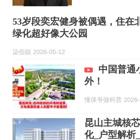
53岁段奕宏健身被偶遇，住在
绿化超好像大公园
柒佰娱 2026-05-12
中国普通
外！
懂保爷做科普 2026-0
昆山主城核芯
化_户型解析