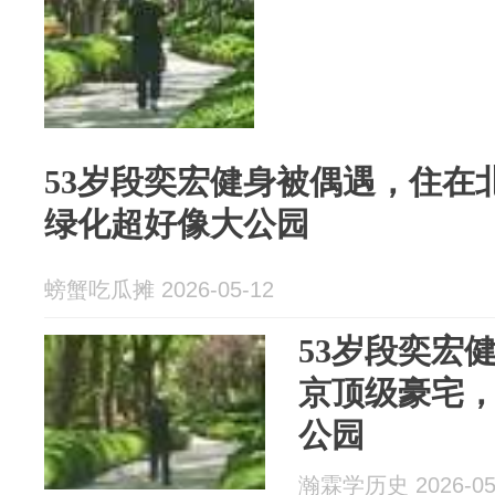
53岁段奕宏健身被偶遇，住在
绿化超好像大公园
螃蟹吃瓜摊 2026-05-12
53岁段奕宏
京顶级豪宅
公园
瀚霖学历史 2026-05