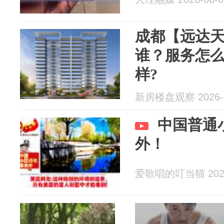
成都【远达
谁？服务怎
样?
新房楼盘观察 2026-0
中国普通
外！
爱歌唱的叮当猫 2026