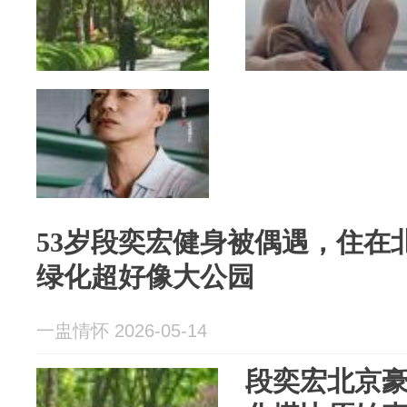
53岁段奕宏健身被偶遇，住在
绿化超好像大公园
一盅情怀 2026-05-14
段奕宏北京