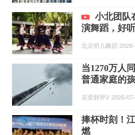
小北团队
演舞蹈，好
北京明儿舞蹈 2026-0
当1270万
普通家庭的
东亚财评V 2026-07-
捧杯时刻！江
燃