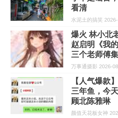
看清
水泥土的搞笑 2026-0
爆火 林小北老周刘胖子小马秀姐
赵启明《我
三个老师傅
万事通摄影 2026-08
【人气爆款
三年鱼，今
顾北陈雅琳
颜值天花板女神 2026