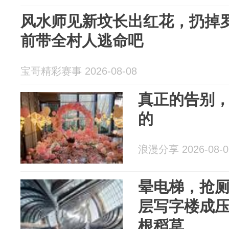
风水师见新坟长出红花，扔掉
前带全村人逃命吧
宝哥精彩赛事 2026-08-08
真正的告别
的
浪漫分享 2026-08-0
晕电梯，抢
层写字楼成
根稻草