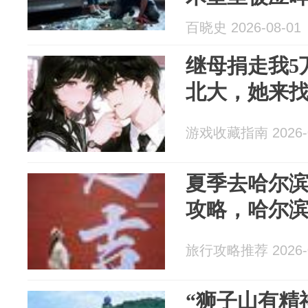
以琛听完当
百晓史 2026-08-01
继母捐走我5
北大，她来
游戏收藏指南 2026-0
夏季去哈尔
攻略，哈尔
旅行攻略推荐 2026-0
“狮子山有精