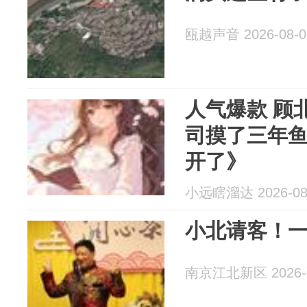
瓯越声音 2026-08-0
人气爆款 顾
司摸了三年
开了》
小远瞎溜达 2026-08
小北请客！
南京江北新区 2026-0