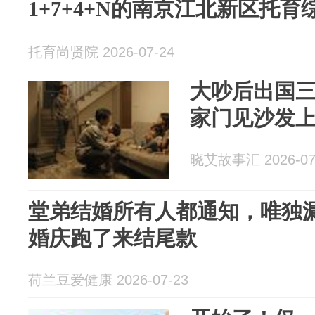
1+7+4+N的南京江北新区托
托育尚贤院 2026-07-24
大吵后出国
家门见沙发
晓艾故事汇 2026-07
堂弟结婚所有人都通知，唯独
婚庆跑了来结尾款
荷兰豆爱健康 2026-07-23