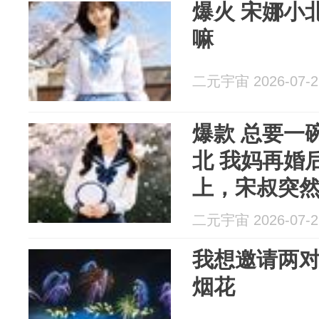
爆火 宋娜小北 总要一碗水端平
嘛
二元宇宙 2026-07-2
爆款 总要一
北 我妈再婚后的第一天，饭桌
上，宋叔突
二元宇宙 2026-07-2
我想邀请两
烟花