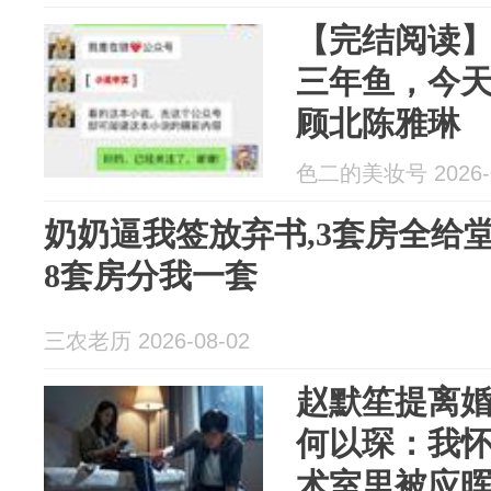
【完结阅读
三年鱼，今
顾北陈雅琳
色二的美妆号 2026-0
奶奶逼我签放弃书,3套房全给堂
8套房分我一套
三农老历 2026-08-02
赵默笙提离
何以琛：我
术室里被应