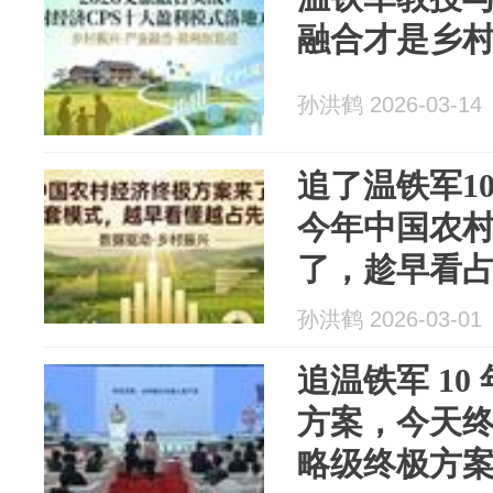
融合才是乡
孙洪鹤 2026-03-14
追了温铁军1
今年中国农
了，趁早看
孙洪鹤 2026-03-01
追温铁军 10
方案，今天
略级终极方