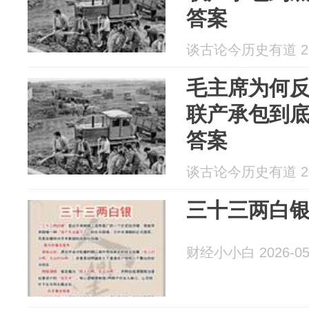
答案
谈古论今历史有道 202
毛主席为何
联产承包到
答案
谈古论今历史有道 202
三十三两白
财经小小白 2026-05