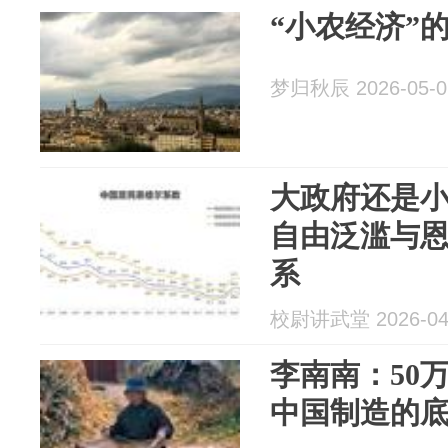
“小农经济”
梦归秋辰 2026-05-0
大政府还是
自由泛滥与
系
校尉讲武堂 2026-04
李南南：50
中国制造的