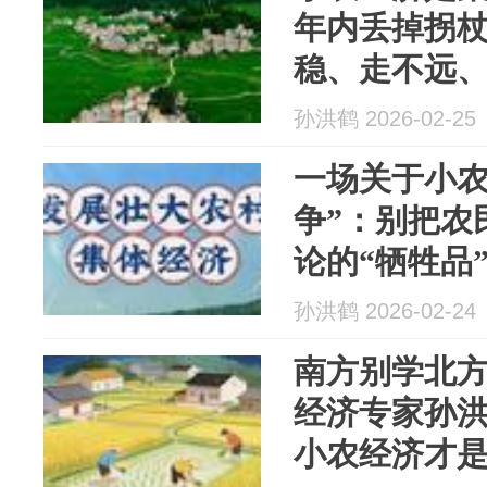
年内丢掉拐
稳、走不远
孙洪鹤 2026-02-25
一场关于小农
争”：别把农
论的“牺牲品
孙洪鹤 2026-02-24
南方别学北
经济专家孙
小农经济才