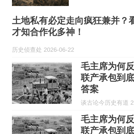
土地私有必定走向疯狂兼并？
才知合作化多神！
历史侦查处 2026-06-22
毛主席为何
联产承包到
答案
谈古论今历史有道 202
毛主席为何
联产承包到