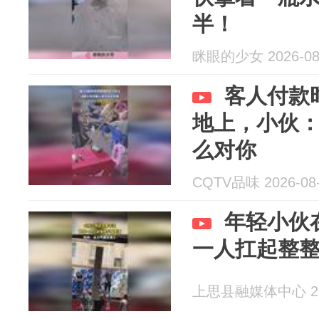
半！
眯眼的少女 2026-08
客人付款
地上，小伙：
么对你
CQTV品味 2026-08
年轻小伙
一人扛起整
上思县融媒体中心 202