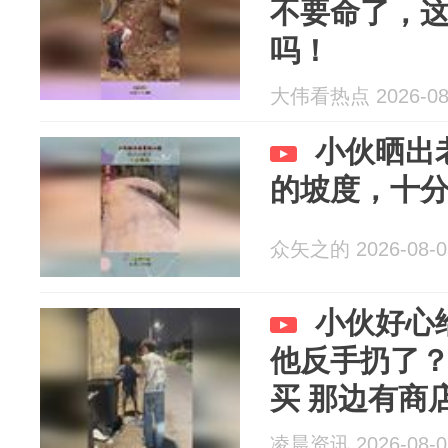
不要命了，
吗！
大伟看热点 2026-08
小伙晒出
的坡度，十
众矢之的 2026-08-0
小伙好心
他反手扔了？
买 那边有商店
凌晨资讯 2026-08-0