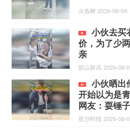
火炼树 2026-08-04
小伙去买
价，为了少
亲
邯山新讯 2026-08-0
小伙晒出
开始以为是青
网友：耍锤
星沙时报 2026-08-0