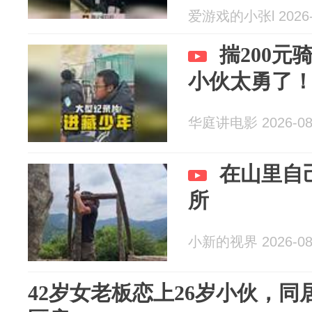
爱游戏的小张l 2026-
揣200
小伙太勇了
华庭讲电影 2026-08
在山里自
所
小新的视界 2026-08
42岁女老板恋上26岁小伙，同居