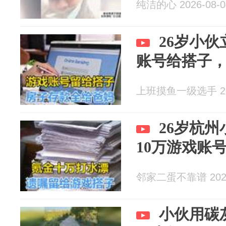
纯洁的心 2026-08-0
26岁小伙
账号给搭子
上班摸鱼一级选手 202
26岁杭
10万游戏账
邻家二蛋不靠谱 2026
小伙用碳