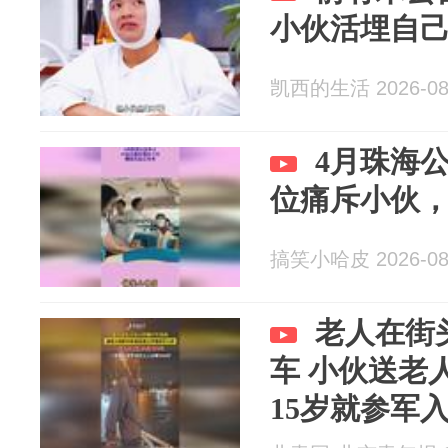
小伙活埋自
凯西的生活 2026-08
4月珠海
位痛斥小伙
搞笑小哈皮 2026-08
老人在街
车 小伙送老
15岁就参军