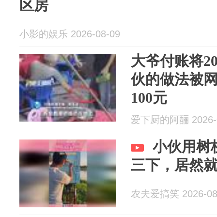
区房
小影的娱乐 2026-08-09
大爷付账将2
伙的做法被
100元
爱下厨的阿酾 2026-0
小伙用树
三下，居然
农夫爱搞笑 2026-08