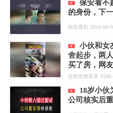
保安看不
的身份，下
悦悦看剧 2026-08-0
小伙和女
舍起步，两
买了房，网
的样子
合租受难实录 2026-0
18岁小
公司核实后