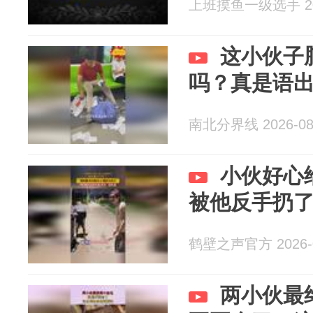
上班摸鱼一级选手 202
这小伙子
吗？真是语
南北分界线 2026-08
小伙好心
被他反手扔
鹤壁之声官方 2026-0
两小伙最