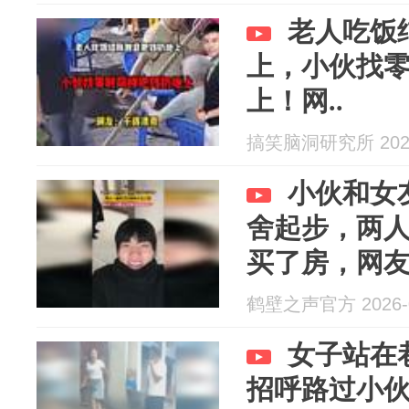
老人吃饭
上，小伙找
上！网..
搞笑脑洞研究所 2026
小伙和女
舍起步，两
买了房，网
的样子
鹤壁之声官方 2026-0
女子站在
招呼路过小