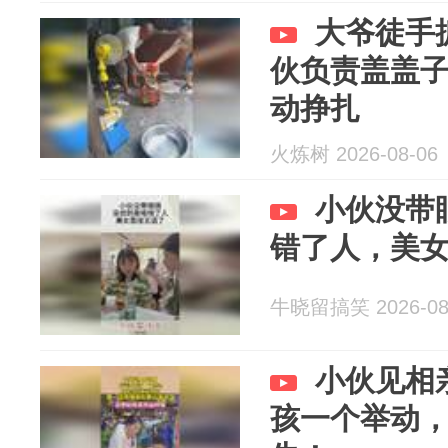
大爷徒手
伙负责盖盖子
动挣扎
火炼树 2026-08-06
小伙没带
错了人，美
牛晓留搞笑 2026-08
小伙见相
孩一个举动