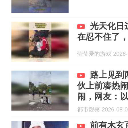
光天化日
在忍不住了
莹莹爱的游戏 2026-0
路上见到
伙上前凑热
闹，网友：
打斗
都市观察 2026-08-0
前有木玄