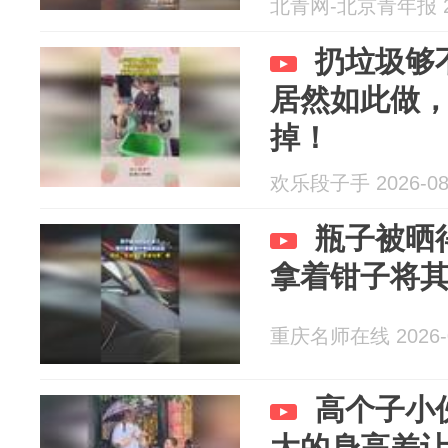
北青网-北京青年报 20
扔垃圾够
居然如此做
掉！
欢乐段子手 2026-08
瓶子被晒
拿着钳子将
重庆名师在线 2026-0
高个子小
大的身高差