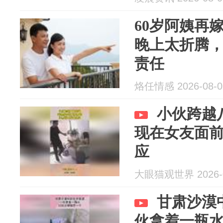
60岁阿姨再
晚上太折腾
责任
烙任情感 2026-08-0
小伙跨越
现在女友面
应
大眼猫观世界 2026-0
甘肃沙漠
伙拿着一瓶