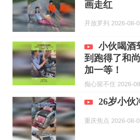
画走红
开放罗列 2026-08-0
小伙喝酒
到跑得了和
加一等！
痴心留不住 2026-08
26岁小
重庆焦点 2026-08-0