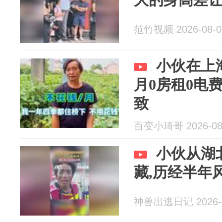
范竹视频 2026-08-0
小伙在上
月0房租0电
致
百变小琦哥 2026-08
小伙从湖
藏,历经半年
神兽出逃日记 2026-0