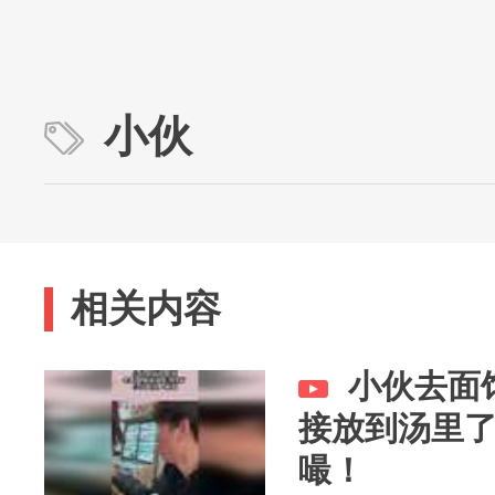
小伙
相关内容
小伙去面
接放到汤里
嘬！