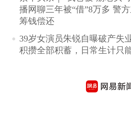
播网聊三年被“借”8万多 警
筹钱偿还
39岁女演员朱锐自曝破产失
积攒全部积蓄，日常生计只