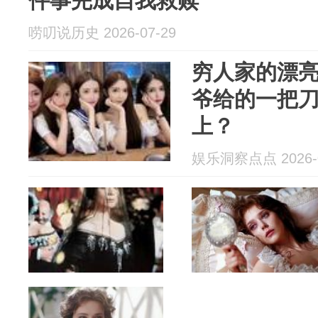
件事完成自我救赎
唠叨说历史 2026-07-29
穷人家的漂
爷给的一把
上？
娱乐洞察点点 2026-0