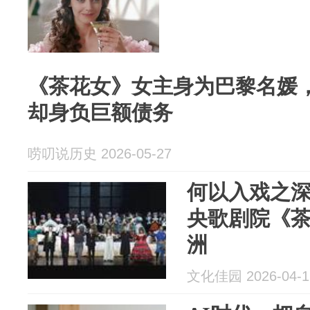
《茶花女》女主身为巴黎名媛
却身负巨额债务
唠叨说历史 2026-05-27
何以入戏之
央歌剧院《茶
洲
文化佳园 2026-04-1