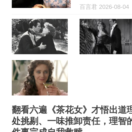
百言君 2026-08-04
翻看六遍《茶花女》才悟出道
处挑剔、一味推卸责任，理智