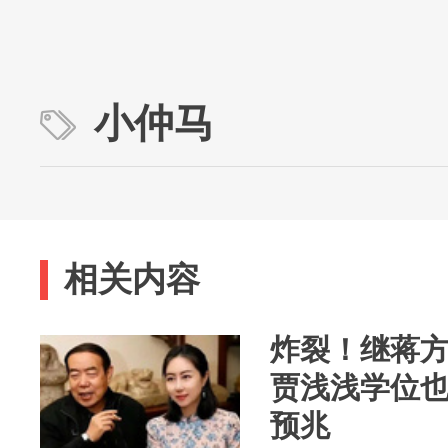
小仲马
相关内容
炸裂！继蒋
贾浅浅学位
预兆