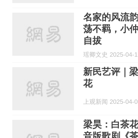
名家的风流
荡不羁，小
自拔
瑶卿文史 2025-04-1
新民艺评｜
花
上观新闻 2025-04-0
梁昊：白茶
音版歌剧《