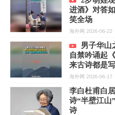
进酒》对答如
笑全场
海外网 2026-06-22
男子华山
自禁吟诵起《
来古诗都是
海外网 2026-06-17
李白杜甫白
诗“半壁江山
诗