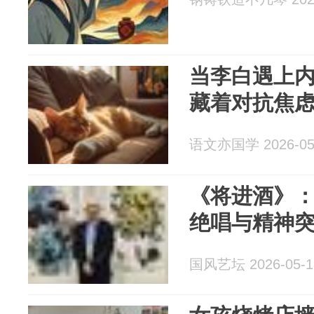
当李白遇上
藏着对抗焦
语文亦国学 2026-05
《将进酒》
绝唱与精神
国风艺坛 2026-05-1