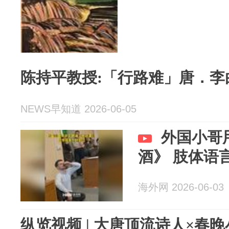
陈持平教授:「行路难」唐．李
NEWS早知道 2026-06-05
外国小哥
酒》 肢体语
海外网 2026-06-03
纵览视频 | 大唐顶流诗人×春晚小福娃