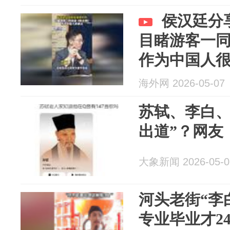
侯汉廷分
目睹游客一
作为中国人
海外网 2026-05-07
苏轼、李白、
出道”？网友
大象新闻 2026-05-0
河头老街“李
专业毕业才2