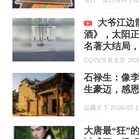
大爷江边
酒》，太阳
名著大结局
CQTV大有名堂 2026
石禄生：像
生豪迈，感
品藏天下 2026-07-1
大唐最“狂”