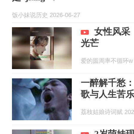
饭小妹说历史 2026-06-27
女性风采
光芒
爱的圆周率不循环w 20
一醉解千愁
歌与人生苦
荔枝姑娘诗词赋 2026
2岁萌娃