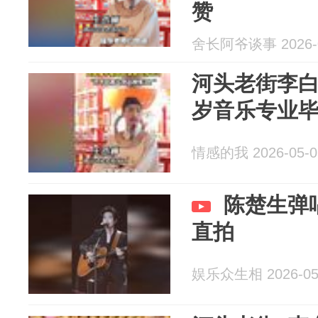
赞
舍长阿爷谈事 2026-0
河头老街李白
岁音乐专业
情感的我 2026-05-0
陈楚生弹
直拍
娱乐众生相 2026-05