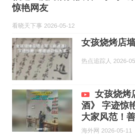
惊艳网友
看晓天下事 2026-05-12
女孩烧烤店
热点追踪人 2026-05
女孩烧烤
酒》 字迹惊
大家风范！
墙，只择手
海外网 2026-05-11