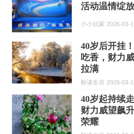
活动温情绽
小小玩家 2026-03-1
40岁后开挂
吃香，财力
拉满
毅谈生肖 2026-03-1
40岁起持续
财力威望飙
荣耀