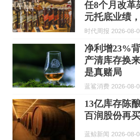
任8个月改革
元托底业绩
时代周报 2026-08-0
净利增23%
产清库存换
是真赌局
蓝鲨消费 2026-08-0
13亿库存陈
百润股份再买
蓝鲸新闻 2026-08-0