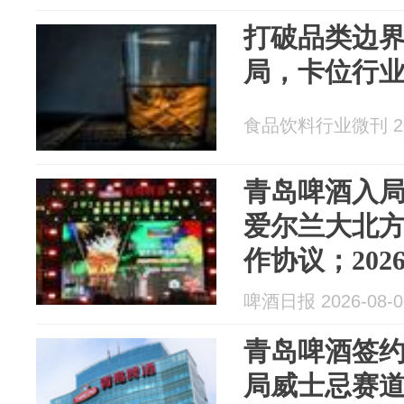
打破品类边
局，卡位行
食品饮料行业微刊 202
青岛啤酒入
爱尔兰大北
作协议；20
精酿与无醇
啤酒日报 2026-08-0
青岛啤酒签
局威士忌赛