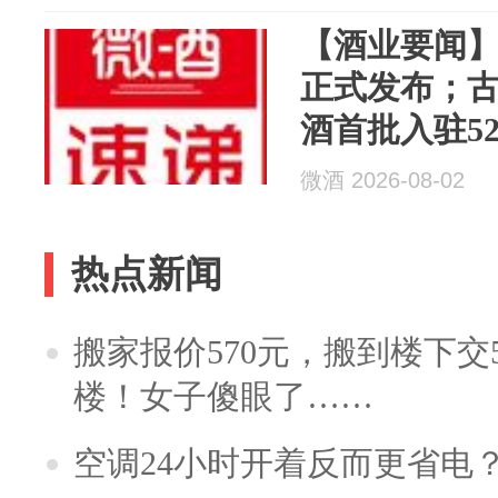
【酒业要闻】
正式发布；古
酒首批入驻5
布局威士忌
微酒 2026-08-02
热点新闻
搬家报价570元，搬到楼下交5
楼！女子傻眼了……
空调24小时开着反而更省电