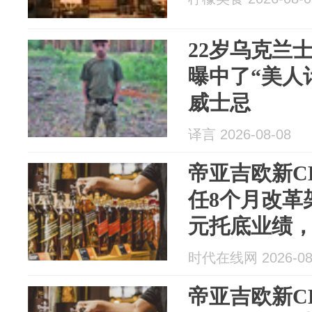
22岁乌克兰
曝中了“美人
威士忌
译言 2026-08-08
帝亚吉欧新C
任8个月改革
元托底业绩
时代在线网 2026-08
帝亚吉欧新C