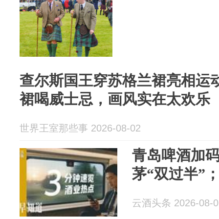
查尔斯国王穿苏格兰裙亮相运
裙喝威士忌，画风实在太欢乐
世界王室那些事 2026-08-02
青岛啤酒加
茅“双过半”
云酒头条 2026-08-0