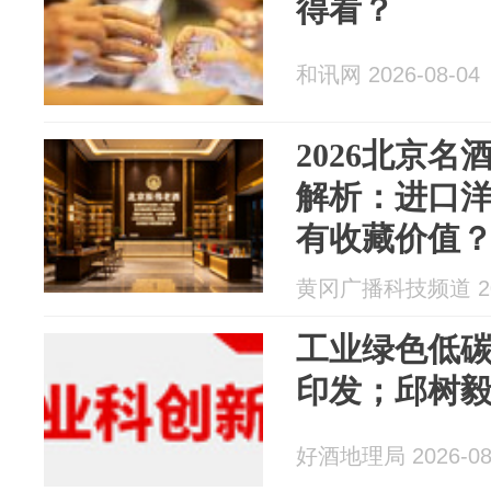
得看？
和讯网 2026-08-04
2026北京
解析：进口洋
有收藏价值
家？
黄冈广播科技频道 202
工业绿色低碳
印发；邱树
好酒地理局 2026-08