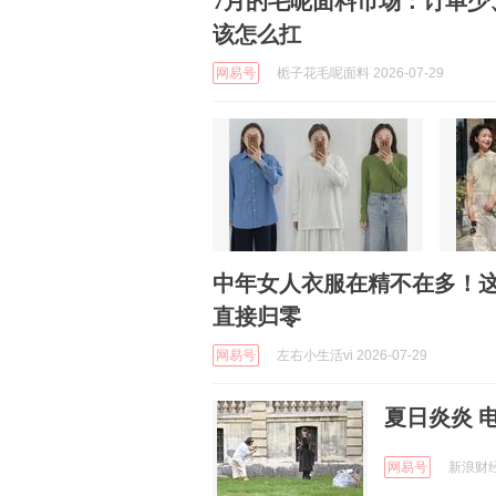
7月的毛呢面料市场：订单少
该怎么扛
网易号
栀子花毛呢面料 2026-07-29
中年女人衣服在精不在多！这
直接归零
网易号
左右小生活vi 2026-07-29
夏日炎炎 
网易号
新浪财经 