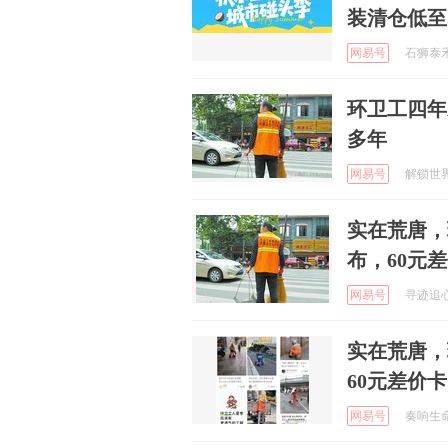
装清仓低至5折.
网易号
石狮泰禾广
环卫工四年
多年
网易号
解锁世界风
实在荒唐，
布，60元
网易号
寻迹追心 
实在荒唐，
60元差价
网易号
奏响生命乐