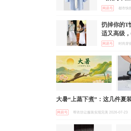
网易号
都市快报橙
扔掉你的T
适又高级，
网易号
时尚穿搭生
大暑“上蒸下煮”：这几件夏
网易号
帮衣坊让服装实现完美 2026-07-23