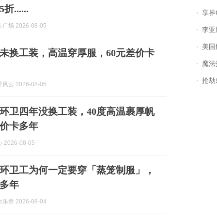
.....
享界
场 2026-08-05
李亚鹏含泪感谢“
美国
未换工装，高温穿厚服，60元差价卡
魔法打败魔
抢劫刺死
云 2026-08-05
环卫四年没换工装，40度高温裹厚帆
差价卡多年
2026-08-05
环卫工为何一定要穿「蒸笼制服」，
卡多年
章 2026-08-04