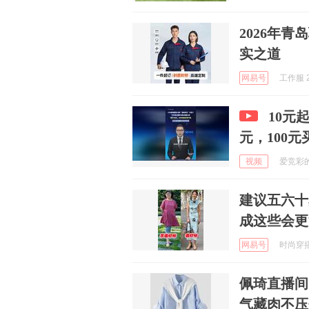
2026年
实之道
网易号
工作服 2
10元
元，100元
视频
爱竞彩的小
建议五六十
成这些会更
网易号
时尚穿搭生
佩琦直播间
气藏肉不压