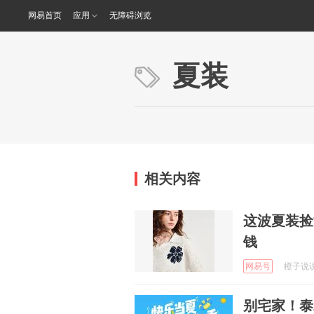
网易首页
应用
无障碍浏览
夏装
相关内容
这波夏装捡
钱
网易号
橙子说说咱
别宅家！泰