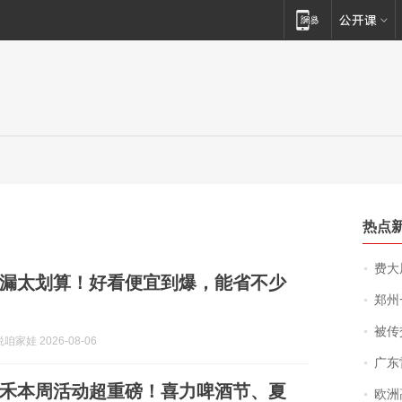
热点
费大厨
漏太划算！好看便宜到爆，能省不少
郑州一汉堡店
被传交付严重超
家娃 2026-08-06
广东雷州
禾本周活动超重磅！喜力啤酒节、夏
欧洲