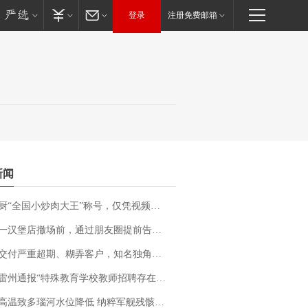
登录
注册免费邮箱
新闻
“全国小炒肉大王”称号，仅凭视频评出？中国烹饪协会回应
撤场前，通过朋友圈提前告知逐一退费，有顾客仅剩1元也全被退回，分文不少；顾客：言而有信，让人感动
期、糊弄客户，知名独角兽车企创始人回应：都没证据，将依法采取措施，“本人长期与美国交管局保持沟通，对方表示肯定”
通报“特殊教育学校教师招聘存在违规行为”：已启动问责程序 副校长被停职
高温致多瑙河水位降低 纳粹军舰残骸重见天日