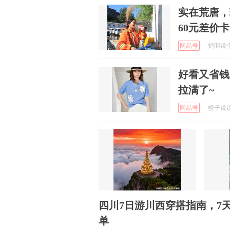
实在荒唐，
60元差价
网易号
鹤羽说个事
好看又省钱
拉满了~
网易号
橙子说说咱
四川7日游川西穿搭指南，7
单