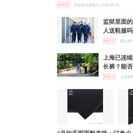
网易号
优选旅游攻略社 2026-08-03
监狱里面的
人送鞋服吗
网易号
暖心驿寄信
上海已连续
长裤？能否
网易号
上观新闻 