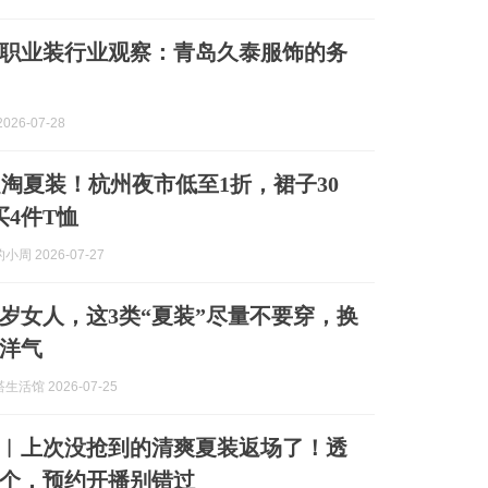
青岛职业装行业观察：青岛久泰服饰的务
026-07-28
起淘夏装！杭州夜市低至1折，裙子30
买4件T恤
周 2026-07-27
岁女人，这3类“夏装”尽量不要穿，换
洋气
活馆 2026-07-25
︱上次没抢到的清爽夏装返场了！透
个，预约开播别错过