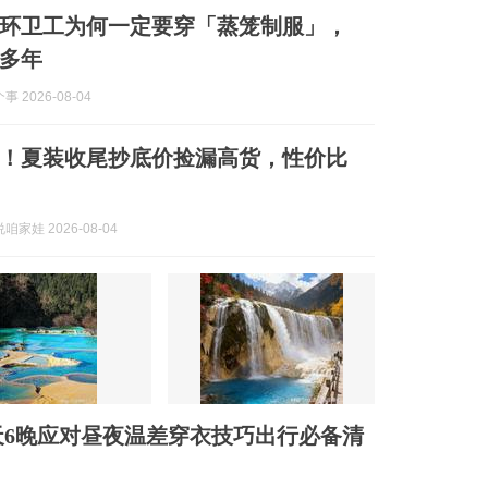
环卫工为何一定要穿「蒸笼制服」，
卡多年
 2026-08-04
！夏装收尾抄底价捡漏高货，性价比
家娃 2026-08-04
天6晚应对昼夜温差穿衣技巧出行必备清