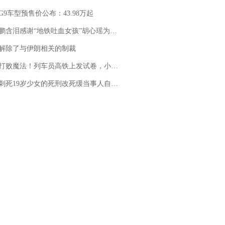
G9车型预售价公布：43.98万起
地铁吐血女孩”胡心瑶为嫣然天使捐99999元：这份捐赠太沉重，尊重其捐赠意愿，个人向胡心瑶和她的病友之家各捐赠99999元
解除了与伊朗相关的制裁
法！列车员高铁上发试卷，小朋友一秒静音，12306回应：列车员个人行为，不是铁路规定
19岁少女的死刑改死缓当事人自述：出狱11年间始终刻意躲避被害人家属