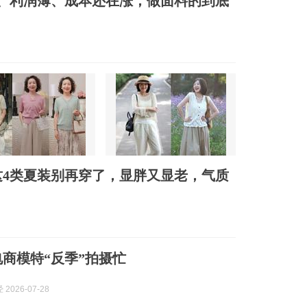
、利润薄、成本还在涨，做面料的到底
4类夏装别再穿了，显胖又显老，气质
电商模特“反季”拍摄忙
2026-07-28