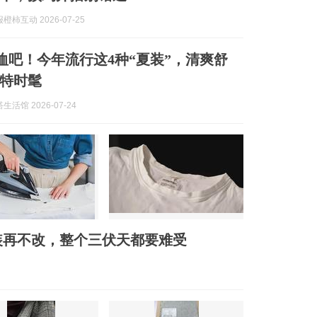
柿互动 2026-07-25
恤吧！今年流行这4种“夏装”，清爽舒
特时髦
活馆 2026-07-24
装再不改，整个三伏天都要难受