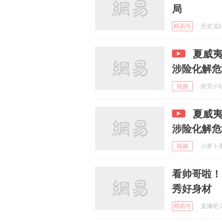
局
网易号
历史流转 
夏威
涉险化解危
视频
拾荒小动物
夏威
涉险化解危
视频
小萝卜看剧
看帅哥啦！
秀好身材
网易号
直播吧 2