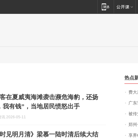
热点
费大厨
客在夏威夷海滩袭击濒危海豹，还扬
广东雷州
，我有钱”，当地居民愤怒出手
被传交付严重超
 2026-05-11
郑州一汉堡店
时见明月清》梁慕一陆时清后续大结
享界