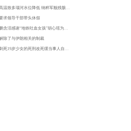
高温致多瑙河水位降低 纳粹军舰残骸重见天日
要求领导干部带头休假
地铁吐血女孩”胡心瑶为嫣然天使捐99999元：这份捐赠太沉重，尊重其捐赠意愿，个人向胡心瑶和她的病友之家各捐赠99999元
解除了与伊朗相关的制裁
19岁少女的死刑改死缓当事人自述：出狱11年间始终刻意躲避被害人家属