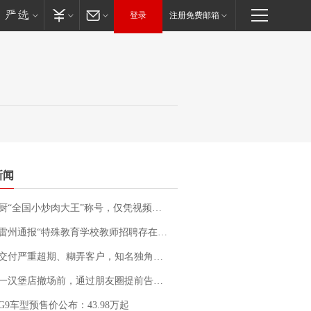
登录
注册免费邮箱
新闻
“全国小炒肉大王”称号，仅凭视频评出？中国烹饪协会回应
通报“特殊教育学校教师招聘存在违规行为”：已启动问责程序 副校长被停职
期、糊弄客户，知名独角兽车企创始人回应：都没证据，将依法采取措施，“本人长期与美国交管局保持沟通，对方表示肯定”
撤场前，通过朋友圈提前告知逐一退费，有顾客仅剩1元也全被退回，分文不少；顾客：言而有信，让人感动
G9车型预售价公布：43.98万起