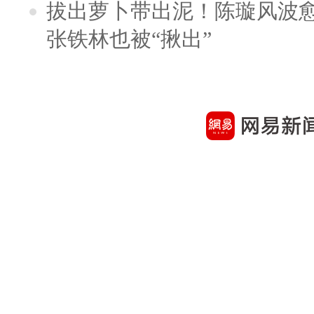
拔出萝卜带出泥！陈璇风波
张铁林也被“揪出”