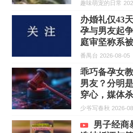
趣味萌宠的日常 2026
办婚礼仅43
孕与男友起
庭审坚称系
卫，法院判
番禺台 2026-08-05
害后其仍主
乖巧备孕女
男友？分明是
穿心，媒体
少爷写春秋 2026-08
男子经商