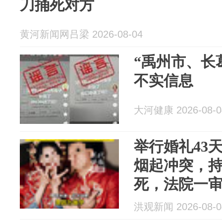
刀捅死对方
黄河新闻网吕梁 2026-08-04
“禹州市、长
不实信息
大河健康 2026-08-0
举行婚礼43
烟起冲突，
死，法院一
亲：为备孕劝
洪观新闻 2026-08-0
缓太重了”