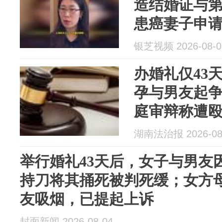
造结婚证与
患癌妻子申
绝，女儿备
银芝视频 2026-08-0
孕药拿回家
办婚礼仅43
孕与男友起
庭审辩称遭
法院判其死
湖南法治报 2026-08
举行婚礼43天后，女子与男友
持刀将其捅死被判死缓；女方
友吸烟，已提起上诉
封面新闻 2026-08-04