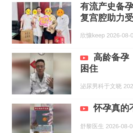
有流产史备孕
复宫腔助力受
欣慷keep 2026-08-
高龄备孕
困住
泌尿男科于文晓 2026
怀孕真的
舒黎医生 2026-08-0