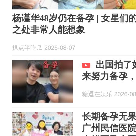
杨谨华48岁仍在备孕 | 女星
之处非常人能想象
扒点半吃瓜 2026-08-07
出国拍了
来努力备孕
糖逗在娱乐 2026-08
长期备孕无果
广州民信医