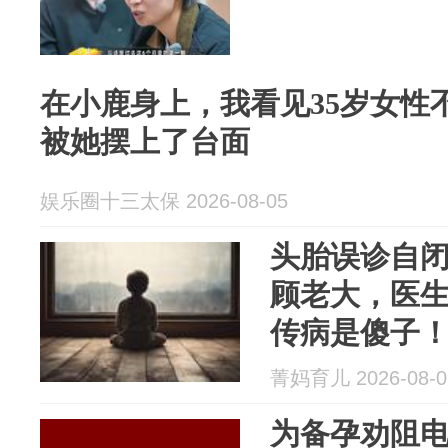
在小鹿身上，我看见35岁女性
被她摆上了台面
娱乐圈十三太保 2026-08-05
头胎误诊自
顾老大，医
传病是傻子
怀上三胎了
菁妈育儿 2026-08-0
为备孕劝阻电