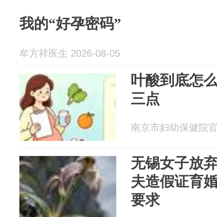
我的“好孕密码”
牟方祥医生 2026-08-05
叶酸到底怎
三点
南京市妇幼保健院官方号
无锡女子放弃
夫造假证育
要求