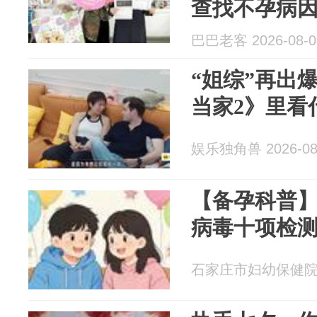
查找不孕病因
巴巴老客 2026-08-0
“姐综”再出
当家2》里看
娱乐独角兽 2026-08
【备孕科普
病毒十项检
石家庄市妇幼保健院 20