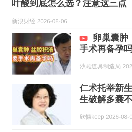
叶酸到底怎么选？注意这三点
新浪财经 2026-08-06
卵巢囊肿
手术再备孕
沙雕道具制造局 2026
仁术托举新
生破解多囊
欣慷keep 2026-08-