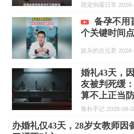
萌宠倒霉日常 2026-0
备孕不用
个关键时间
娱乐的次元君 2026-0
婚礼43天，
友被判死缓：
算不上正当
青朴手记 2026-08-0
办婚礼仅43天，28岁女教师