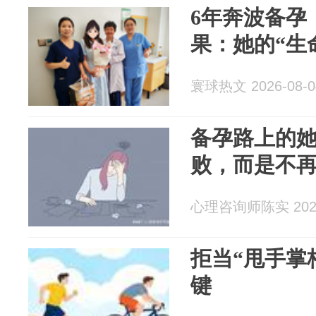
6年奔波备孕
果：她的“生
寰球热文 2026-08-0
备孕路上的
败，而是不
心理咨询师陈实 2026
拒当“甩手掌
键