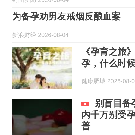
为备孕劝男友戒烟反酿血案
新浪财经 2026-08-04
《孕育之旅》
孕，什么时
健康肥城 2026-08-0
别盲目备
内千万别受孕
普