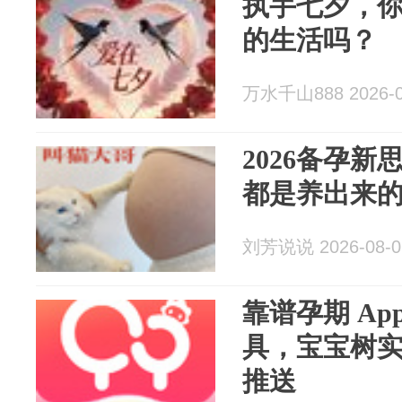
执手七夕，
的生活吗？
万水千山888 2026-0
2026备孕
都是养出来
刘芳说说 2026-08-0
靠谱孕期 Ap
具，宝宝树
推送