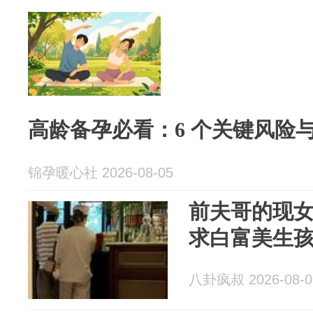
高龄备孕必看：6 个关键风险
锦孕暖心社 2026-08-05
前夫哥的现
求白富美生
八卦疯叔 2026-08-0