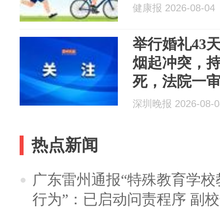
健康报 2026-08-04
举行婚礼43
烟起冲突，
死，法院一
亲：为备孕劝
深圳晚报 2026-08-0
缓太重了”
热点新闻
广东雷州通报“特殊教育学校
行为”：已启动问责程序 副