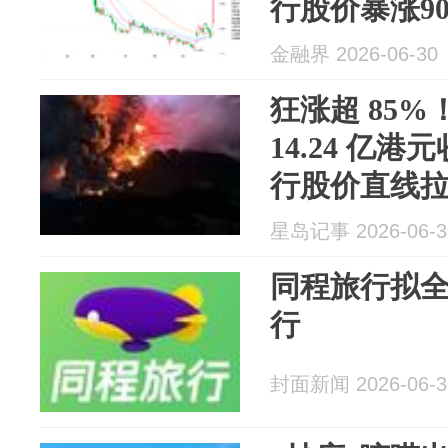
行股价暴涨9
4%
金融界 2026-06-30
狂涨超 85
14.24 亿
行股价直线
星岛记事 2026-06-3
同程旅行拟
行
封面新闻 2026-06-3