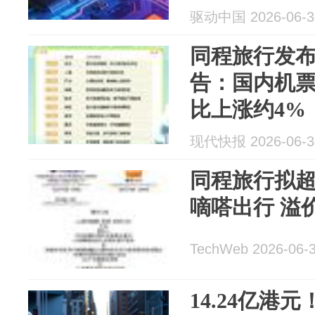
能
驱动中国 2026-06-3
同程旅行发
告：国内机票
比上涨约4%
现代快报 2026-06-3
同程旅行拟超
嘀嗒出行 溢价
TechWeb 2026-06-
14.24亿港