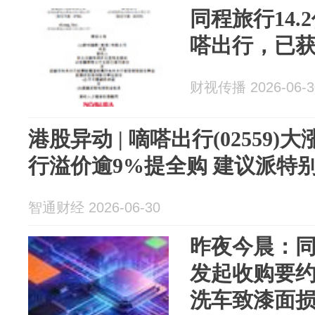
同程旅行14
嗒出行，已
财视传播 2026-06-3
港股异动 | 嘀嗒出行(02559)
行溢价逾9%提全购 建议派特
智通财经 2026-06-30
昨夜今晨：
发起收购要约
洗车致漆面损