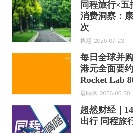
同程旅行×五
消费洞察：康
次
执惠 2026-07-23
每日全球并购
港元全面要约
Rocket L
讯（6/30）
晨哨网 2026-06-30
超然财经｜14
出行 同程旅