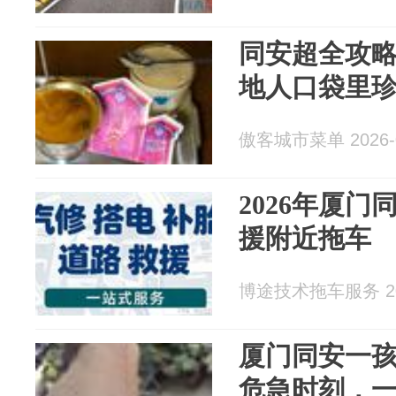
同安超全攻
地人口袋里
傲客城市菜单 2026-0
2026年厦
援附近拖车
博途技术拖车服务 202
厦门同安一
危急时刻，