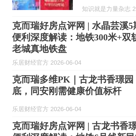
知识就是力量杂志 202
克而瑞好房点评网 | 水晶芸溪
便利深度解读：地铁300米+
老城真地铁盘
乐居财经官方 2026-06-04
克而瑞多维PK｜古龙书香璟园
底，同安刚需健康价值标杆
乐居财经官方 2026-06-04
克而瑞好房点评网 | 古龙书