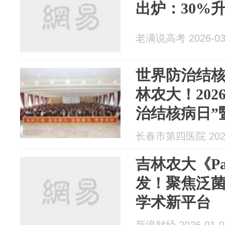
出炉：30%
老满说高考 2026-03
世界防治结核
林农大！202
治结核病日”
会、无核校园
长春市第四医院 2026
活动精彩绽
吉林农大《Pa
发！聚焦泛菌
学术新平台