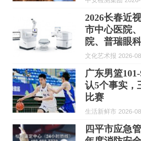
中安检测集团 2026-0
2026长春
市中心医院
院、普瑞眼
飞秒ICL、
文化艺术报 2026-08
广东男篮101
认5个事实，王
比赛
生活新鲜市 2026-08
四平市应急管理
年度消防安