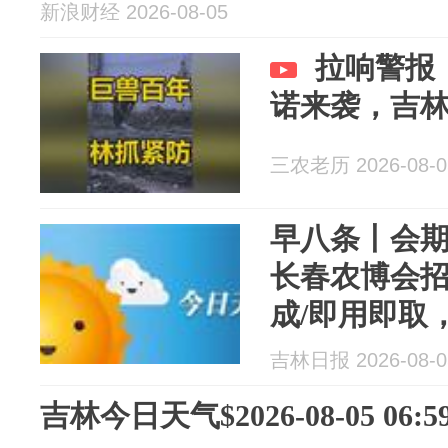
新浪财经 2026-08-05
拉响警报
诺来袭，吉
三农老历 2026-08-0
早八条丨会期
长春农博会
成/即用即取
星推出“在线
吉林日报 2026-08-0
吉林今日天气$2026-08-05 06:59