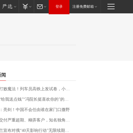
登录
注册免费邮箱
新闻
法！列车员高铁上发试卷，小朋友一秒静音，12306回应：列车员个人行为，不是铁路规定
送点钱”“冯院长挺喜欢你的”的执行局局长被停职，被骚扰的当事人还有问题待解决
：亮剑！中国不会任由谁在家门口撒野
期、糊弄客户，知名独角兽车企创始人回应：都没证据，将依法采取措施，“本人长期与美国交管局保持沟通，对方表示肯定”
布对俄“40天影响行动”无限续期，7月两国对轰数据均创纪录