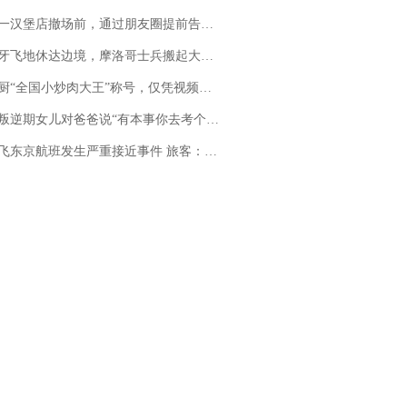
撤场前，通过朋友圈提前告知逐一退费，有顾客仅剩1元也全被退回，分文不少；顾客：言而有信，让人感动
休达边境，摩洛哥士兵搬起大石块投向移民引争议，此前一天内数万人从摩洛哥涌入西班牙
“全国小炒肉大王”称号，仅凭视频评出？中国烹饪协会回应
儿对爸爸说“有本事你去考个研究生”，44岁职场“老登”一战上岸“985”；父亲坦言拒绝空想，常年保持每月读6本书的习惯
京航班发生严重接近事件 旅客：正常下降后突然拉升，下飞机时都不知险些撞机