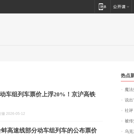
热点
魔法打败魔
动车组列车票价上浮20%！京沪高铁
说出“给我
社评
 2026-05-12
被传交付严重超
合蚌高速线部分动车组列车的公布票价
乌克兰宣