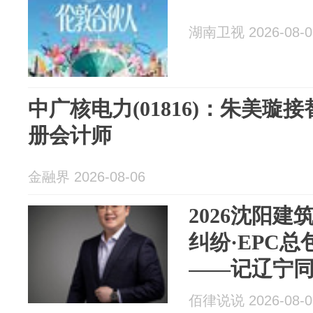
湖南卫视 2026-08-0
中广核电力(01816)：朱美璇
册会计师
金融界 2026-08-06
2026沈阳建
纠纷·EPC总
——记辽宁
合伙人韩莹
佰律说说 2026-08-0