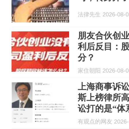
法律先生 2026-08-0
朋友合伙创
利后反目：
分？
家住朝阳 2026-08-0
上海商事诉
斯上榜律所
讼打的是“体
战”
有观点的网友 2026-0