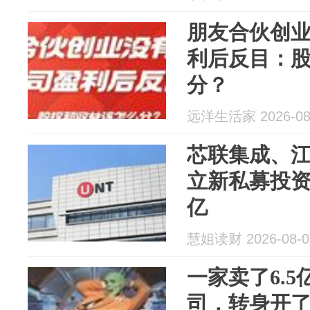
朋友合伙创
利后反目：
分？
远洋生活家 2026-08
芯联集成、
立新私募投资
亿
慧姐读财 2026-08-0
一家卖了6.5
司，转身开