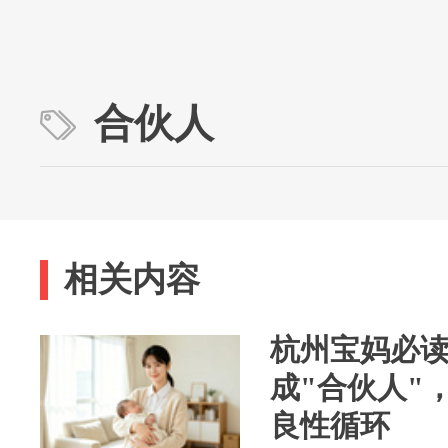
合伙人
相关内容
杭州宝妈必
成"合伙人"
良性循环