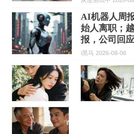
灰度测试中 2026-08
AI机器人周
始人离职；越
报，公司回
动独立融资
i黑马 2026-08-06