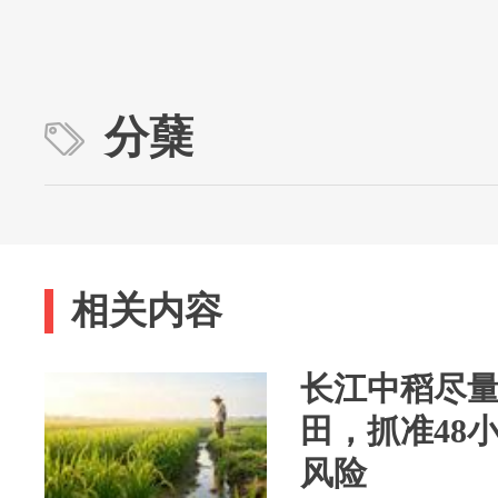
分蘖
相关内容
长江中稻尽量
田，抓准48
风险