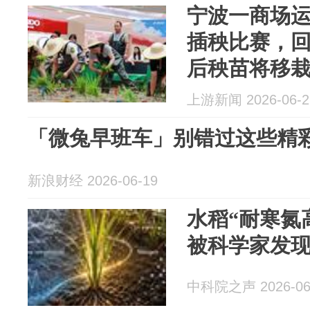
宁波一商场运
插秧比赛，回
后秧苗将移
上游新闻 2026-06-2
「微兔早班车」别错过这些精
新浪财经 2026-06-19
水稻“耐寒氮
被科学家发
中科院之声 2026-06