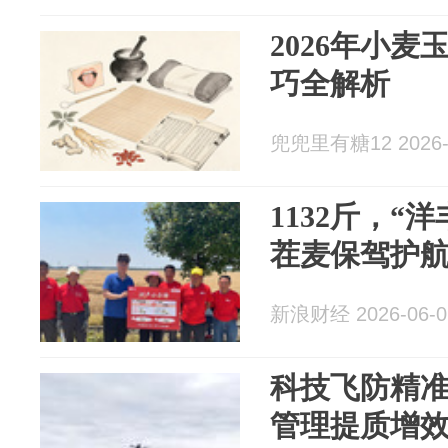
2026年小
巧全解析
兜兜里有糖12 2026-
1132斤，“
茬麦保驾护
新浪财经 2026-06-0
科技飞防精
管理提质增