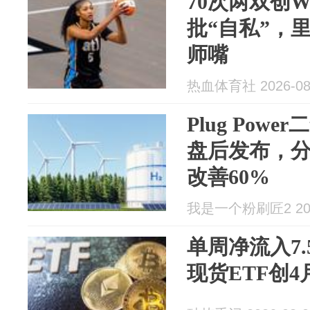
70次两双创
批“自私”，里
师嘴
热血体育社 2026-08
Plug Pow
盘后发布，
改善60%
我是一个粉刷匠2 2026
单周净流入7
现货ETF创