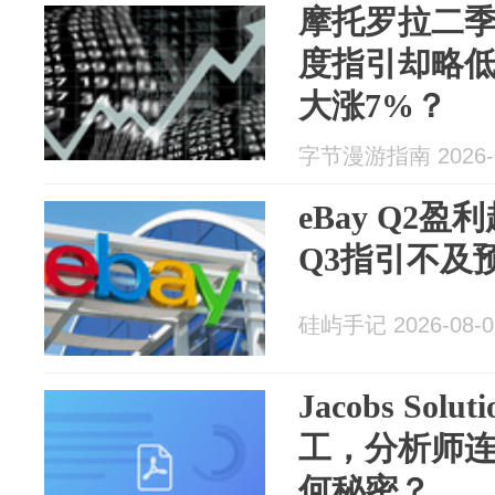
摩托罗拉二
度指引却略
大涨7%？
字节漫游指南 2026-0
eBay Q2盈
Q3指引不及
硅屿手记 2026-08-0
Jacobs Sol
工，分析师
何秘密？