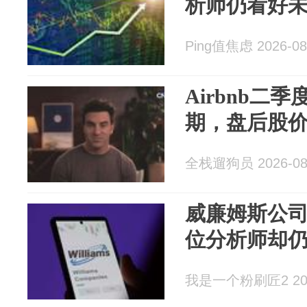
析师仍看好
Ping值焦虑 2026-08
Airbnb二
期，盘后股价
全栈遛狗员 2026-08
威廉姆斯公司
位分析师却
我是一个粉刷匠2 2026