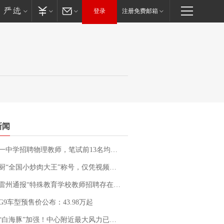
登录
注册免费邮箱
新闻
招聘物理教师，笔试前13名均遭淘汰？教育局：已叫停招聘，成立调查组全面核查
“全国小炒肉大王”称号，仅凭视频评出？中国烹饪协会回应
通报“特殊教育学校教师招聘存在违规行为”：已启动问责程序 副校长被停职
G9车型预售价公布：43.98万起
白海豚”加强！中心附近最大风力已达15级 最新研判