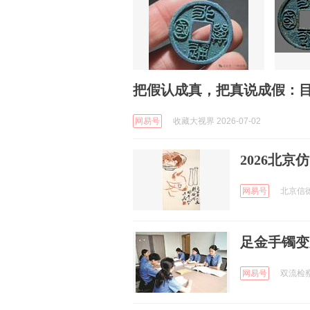
把假认成真，把真说成假：
网易号
收藏大视界 2026-07-02
2026北
网易号
北京信德斋
足金手镯变
网易号
双流检察 