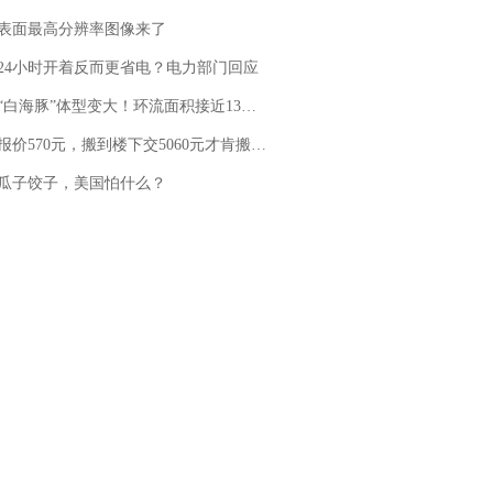
表面最高分辨率图像来了
24小时开着反而更省电？电力部门回应
白海豚”体型变大！环流面积接近13个浙江那么大
价570元，搬到楼下交5060元才肯搬上楼！女子傻眼了……
瓜子饺子，美国怕什么？