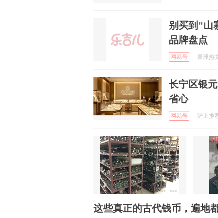
别买到"山
品牌盘点
网易号
寰球热文 
长宁区银元
省心
网易号
沪上推荐官
这些真正的古代钱币，遍地