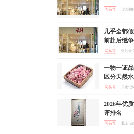
网易号
你笑的好甜
几乎全都假
前赴后继争
网易号
混沌录 2
一物一证品
区分天然水
网易号
乐食记67
2026年
评排名
网易号
北京信德斋