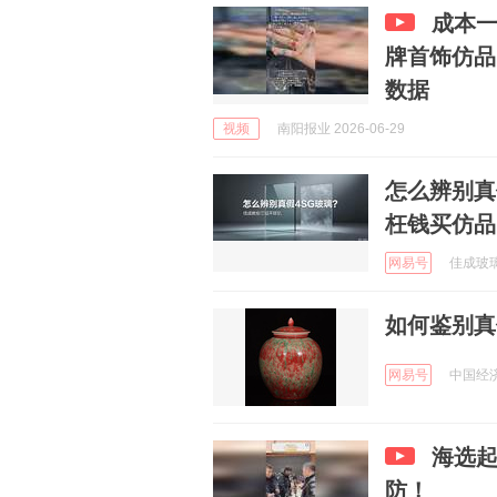
成本一
牌首饰仿品
数据
视频
南阳报业 2026-06-29
怎么辨别真
枉钱买仿品
网易号
佳成玻璃 
如何鉴别真
网易号
中国经济时
海选
防！