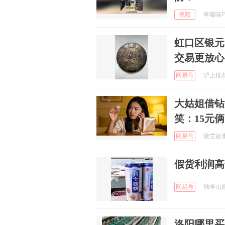
视频
草莓味巧克
虹口区银元
交易更放心
网易号
沪上推荐官
大姑姐借钻
笑：15元俩
网易号
晓艾故事汇
假货利润高
网易号
独坐山巅前
洛阳哪里买