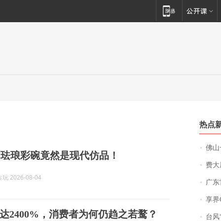
热点
佛山一中学
的珐琅彩碗竟然是现代仿品！
费大厨
 2026-08-04
广东雷州
享界
达2400%，消费者为何仍趋之若鹜？
台风“