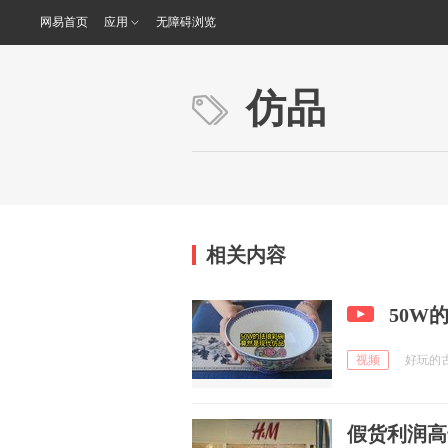
网易首页
应用
无障碍浏览
仿品
相关内容
50W
视频
好玩的古玩
假货利润高