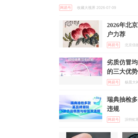
网易号
收藏大视界 2026-07-09
2026年
户力荐
网易号
北京信德斋
劣质仿冒均
的三大优势
网易号
杨晨大神 
瑞典抽检多
违规
网易号
沃特虹彩检