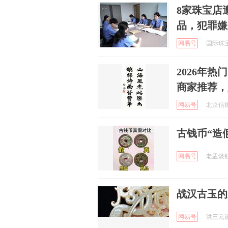
8家珠宝店
品，犯罪嫌
网易号
国际珠宝网
2026年
商家推荐，
网易号
北京信德斋
古钱币“造
网易号
老孟谈钱 
战汉古玉的
网易号
洪三元谈收