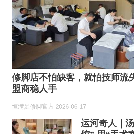
修脚店不怕缺客，就怕技师流
盟商稳人手
恒满足修脚官方 2026-06-17
运河奇人｜汤