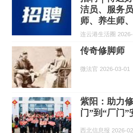
洁员、服务
师、养生师
直播中控等
连云港生活圈 2026-0
传奇修脚师
微法官 2026-03-01
紫阳：助力修
门”到“厂门
西北信息报 2026-02