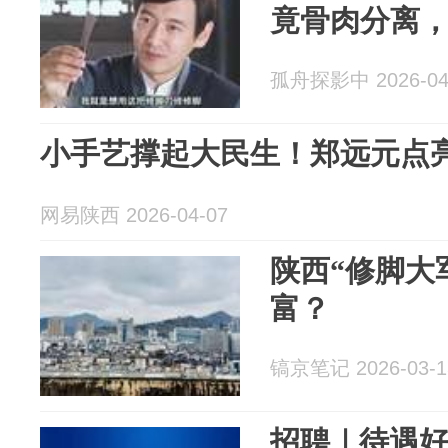
竟骨肉分离
孤舟探影中 2026-04
小手艺撑起大民生！郑远元点
网易陕西 2026-04-07
陕西“修脚大
富？
镐京笔记 2026-03-1
招聘｜待遇