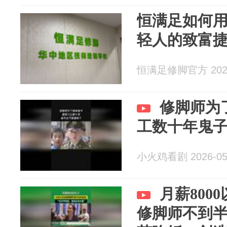
恒满足如何用
轻人的致富
恒满足修脚官方 2026
修脚师为
工数十年鬼
小火鸡看剧 2026-05
月薪800
修脚师不到半