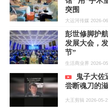
馆” 用“手
突围
大运河传媒 2026-06
彭世修脚护
发展大会，发
节”
生活商业界 2026-05
鬼子大佐
尝断魂刀的
大王剪辑 2026-05-2