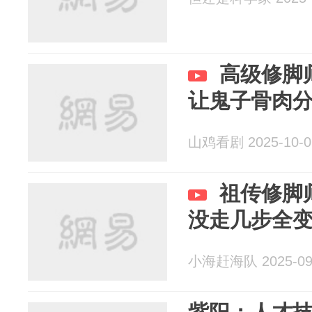
高级修脚
让鬼子骨肉
山鸡看剧 2025-10-0
祖传修脚
没走几步全
小海赶海队 2025-09