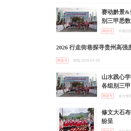
赛动黔景&奔
别三甲悉数
网易号
中国日报网
2026 行走街巷探寻贵州高
网易号
胡琨 2026-07-28
山水践心学 
各组别三甲
网易号
金台资讯 
修文大石布
纷呈