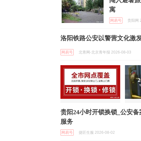
闯入避暑旅
寓
网易号
贵阳网 2
洛阳铁路公安以警营文化激
网易号
北青网-北京青年报 2026-08-03
贵阳24小时开锁换锁_公安备
服务
网易号
捷匠生服 2026-08-02