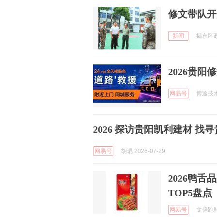
修文带队开
新闻
揭东区政府
2026贵
网易号
博途技术拖
2026 探访贵阳凯利建材 
网易号
胡琨 2026-07-29
2026鸭
TOP5盘点
网易号
文韬跑鞋 