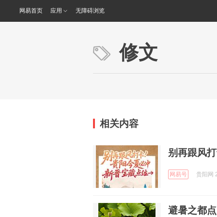
网易首页
应用
无障碍浏览
修文
相关内容
别再跟风打
网易号
贵阳网 2
避暑之都点