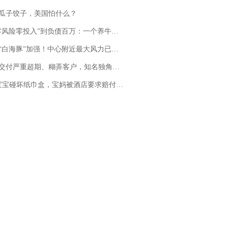
瓜子饺子，美国怕什么？
险零投入”到负债百万：一个养牛项目崩盘后，谁该为农户的贷款买单丨红星调查
白海豚”加强！中心附近最大风力已达15级 最新研判
期、糊弄客户，知名独角兽车企创始人回应：都没证据，将依法采取措施，“本人长期与美国交管局保持沟通，对方表示肯定”
坏纸巾盒，宝妈被酒店要求赔付924元！三亚一酒店回复：骨瓷定制！网友一查价格，吵翻了