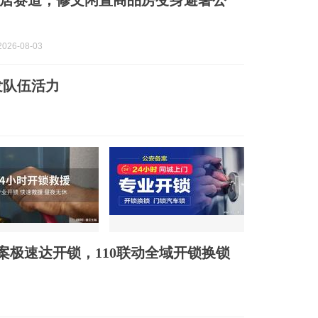
居赛道，修文闲置商品房变身避暑公
026-08-03
发队伍活力
案极速达开锁，110联动全域开锁换锁