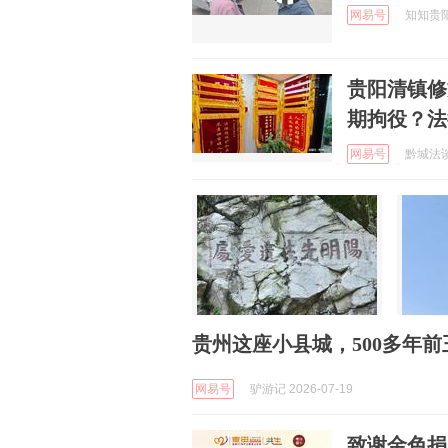
网易号
知知贵阳 
贵阳清镇修
期拘役？法
网易号
黔城法谈 
贵州这座小县城，500多年
网易号
驴游记 2026-07-19
致谢金色捐