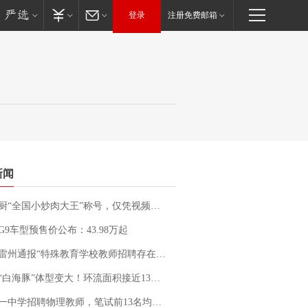
登录
注册免费邮箱
新闻
“全国小炒肉大王”称号，仅凭视频评出？中国烹饪协会回应
G9车型预售价公布：43.98万起
通报“特殊教育学校教师招聘存在违规行为”：已启动问责程序 副校长被停职
白海豚”体型变大！环流面积接近13个浙江那么大
招聘物理教师，笔试前13名均遭淘汰？教育局：已叫停招聘，成立调查组全面核查