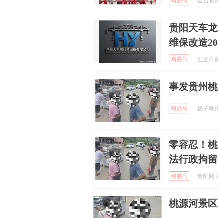
网易号
金台资讯 
贵阳天车龙
维保改造2
网易号
汇全升服务
事发贵州桃
网易号
扬子晚报 
零容忍！桃
法行政拘留
网易号
贵阳网 2
桃源河景区