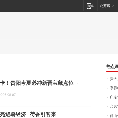
热点
费大厨
卡！贵阳今夏必冲新晋宝藏点位→
享界
026-08-07
广东雷州
台风“
亮避暑经济 | 荷香引客来
佛山一中学