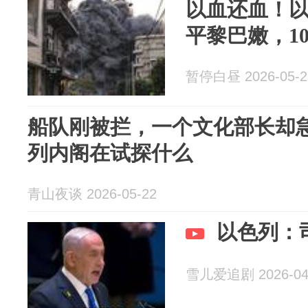
以血还血！
平黎巴嫩，1
暂停白昼 2026-05-2
船队刚被拦，一个文化部长却
列内阁在试探什么
青山夜谈 2026-05-22
以色列：
雪儿爱追剧 2026-04