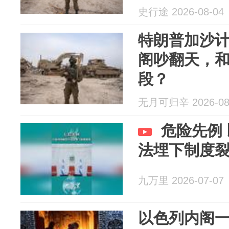
史行途 2026-08-04
特朗普加沙
阁吵翻天，
段？
无月可归辛 2026-08
危险先例
法埋下制度
九万里 2026-07-07
以色列内阁