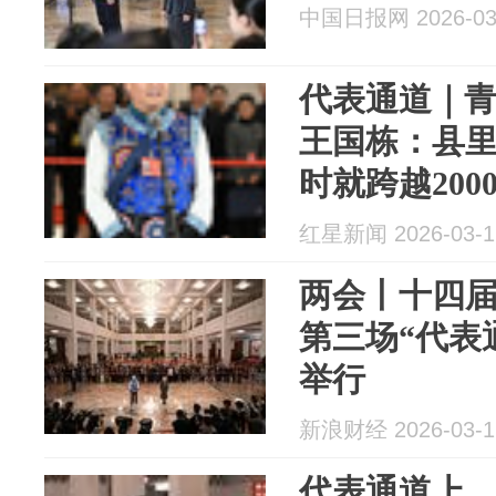
中国日报网 2026-03
代表通道｜
王国栋：县里
时就跨越200
桌
红星新闻 2026-03-1
两会丨十四
第三场“代表
举行
新浪财经 2026-03-1
代表通道上