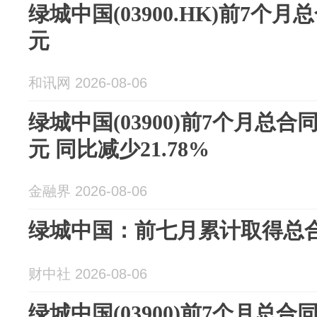
绿城中国(03900.HK)前7个月
元
和讯网 2026-08-06
绿城中国(03900)前7个月总合
元 同比减少21.78%
金融界 2026-08-06
绿城中国：前七月累计取得总合
财中社 2026-08-06
绿城中国(03900)前7个月总合