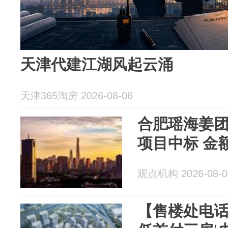
天津代建江湖风起云涌
天津365淘房 2026-08-06
合肥瑶海姜
项目中标 金额
观点机构 2026-08-0
【售楼处电话