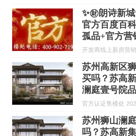
✨㊖朗诗新城
官方百度百科
孤品+官方营
开发商线上新房营销中心
苏州高新区
买吗？苏高新
澜庭壹号院
样？
官方认证售楼处 2026
苏州狮山澜
吗？苏高新集