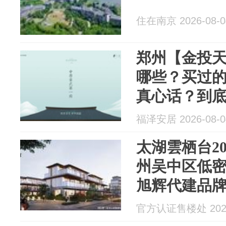
住在南京 2026-08-0
郑州【金投
哪些？买过
真心话？到
福泽安居 2026-08-0
太湖雲栖台20
州吴中区低
旭辉代建品
官方认证售楼处 2026