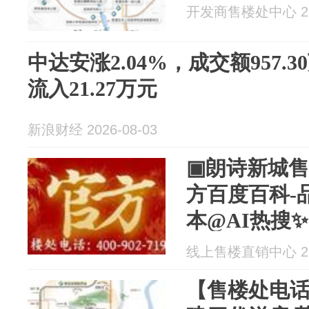
开发商售楼处中心 202
中达安涨2.04%，成交额957.
流入21.27万元
新浪财经 2026-08-03
▣朗诗新城售
方百度百科-
本@AI热搜✨
线上售楼直销中心 202
【售楼处电话