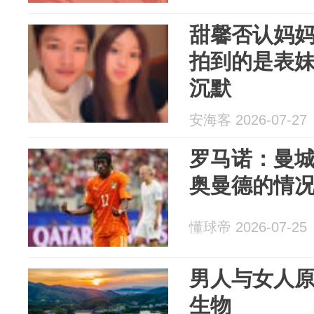
甜馨否认妈
拍到的是表
沉默
安海客 2026-07-27
罗马诺：曼
奥曼德的情
懂球帝 2026-07-25
男人与女人
生物