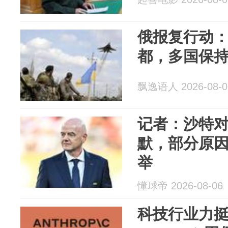
俄报复行动：
都，多国保
飘逸语人 2026-08-0
记者：沙特
默，部分原
举
懂球帝 2026-08-06
科技行业力挺