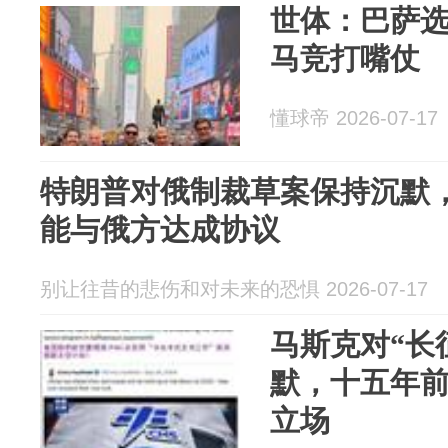
世体：巴萨
马竞打嘴仗
懂球帝 2026-07-17
特朗普对俄制裁草案保持沉默
能与俄方达成协议
别让往昔的悲伤和对未来的恐惧 2026-07-17
马斯克对“长
默，十五年
立场