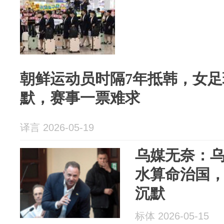
朝鲜运动员时隔7年抵韩，女
默，赛事一票难求
译言 2026-05-19
乌媒无奈：
水算命治国
沉默
标体 2026-05-15