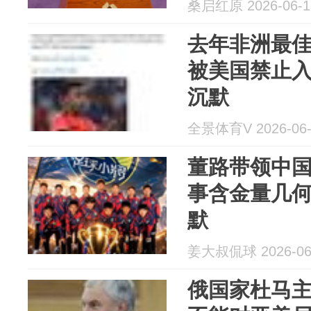
桑启红原 2026-06-1
去年非洲最
被美国禁止
沉默
全景体育V 2026-06-
董路带领中
事含金量几
默
姜大叔侃球 2026-06
俄国家杜马