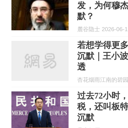
发，为何穆
默？
麓谷隐士 2026-06-1
若想学得更
沉默｜王小
透
杏花烟雨江南的碧园 20
过去72小时
税，还叫板
沉默