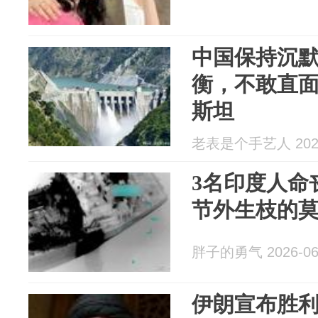
中国保持沉
衡，不敢直
斯坦
老表是个手艺人 2026
3名印度人命
节外生枝的
胖子的勇气 2026-06
伊朗宣布胜