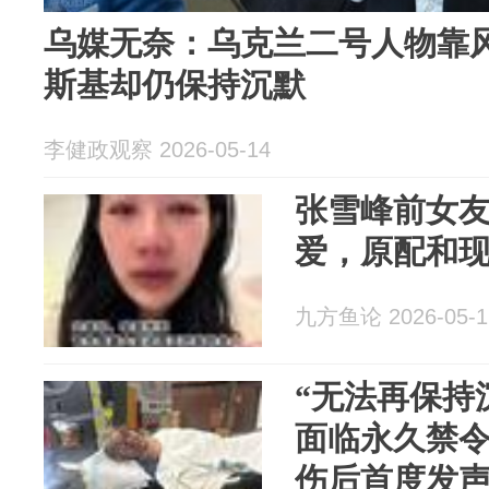
乌媒无奈：乌克兰二号人物靠
斯基却仍保持沉默
李健政观察 2026-05-14
张雪峰前女友
爱，原配和
九方鱼论 2026-05-1
“无法再保持
面临永久禁
伤后首度发