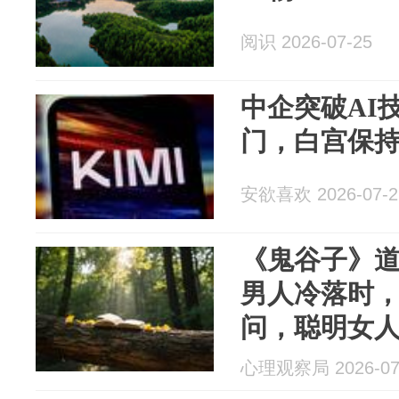
阅识 2026-07-25
中企突破AI
门，白宫保
安欲喜欢 2026-07-2
《鬼谷子》
男人冷落时
问，聪明女
高手只用这
心理观察局 2026-07
你