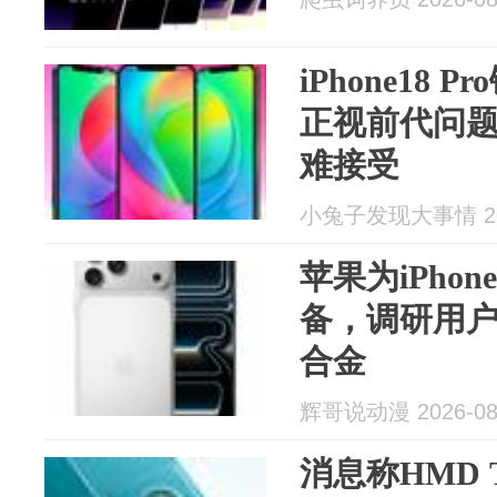
iPhone18
正视前代问题，
难接受
小兔子发现大事情 202
苹果为iPho
备，调研用
合金
辉哥说动漫 2026-08
消息称HMD T