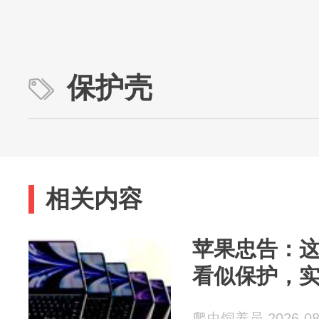
保护壳
相关内容
苹果忠告：这5
看似保护，
爬虫饲养员 2026-08