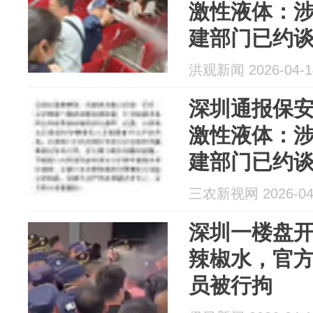
激性液体：
建部门已约
立即采取整
洪观新闻 2026-04-1
开致歉
深圳通报保
激性液体：
建部门已约
立即采取整
三农新视网 2026-04
开致歉
深圳一楼盘
辣椒水，官
员被行拘