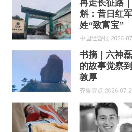
再走长征路
斛：昔日红军
姓“致富宝”
中国经营报 2026-07
书摘｜六神
的故事觉察
敦厚
齐鲁壹点 2026-07-2