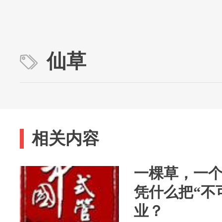
仙草
相关内容
一棵草，一
凭什么把“不
业？