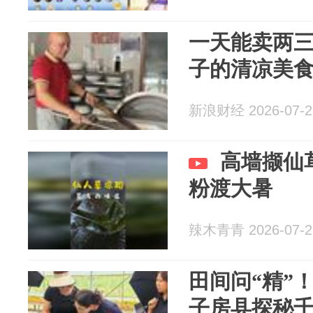
一天能卖两
子的清凉美
新浪财经 2026-07-2
高墙撷仙
粉渡大暑
辣木青青 2026-07-2
田间问“精”
子房县探秘