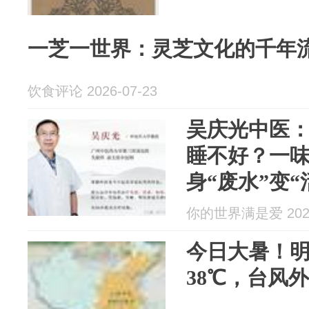
一芝一世界：灵芝文化的千年
饮食评论 2026-07-23
吴庆光中医
睡不好？一味
身“废水”变
睡觉踏实
你的世界满是爱 2026
今日大暑！
38℃，台风