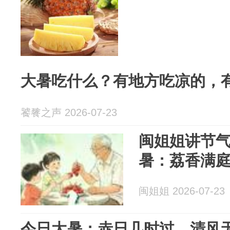
大暑吃什么？有地方吃凉的，
饕餮之声 2026-07-23
闽姐姐讲节气
暑：荔香满
闽姐姐 2026-07-23
今日大暑：赤日几时过，清风