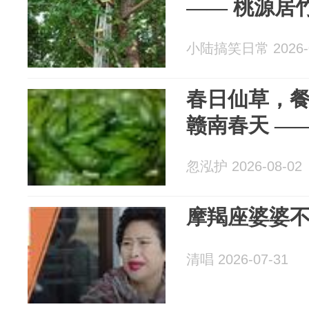
—— 桃源居
小陆搞笑日常 2026-0
春日仙草，
赣南春天 —
忽泓护 2026-08-02
摩羯座婆婆
清唱 2026-07-31