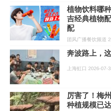
植物饮料哪
吉经典植物
配
团风广播餐饮频道 202
奔波路上，
上海虹口 2026-07-3
厉害了！梅
种植规模已达7