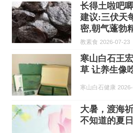
长得土啦吧唧
建议:三伏天
密,朝气蓬勃
教素食 2026-07-23
寒山白石王宏
草 让养生像
寒山白石健康 2026-0
大暑，渡海祈
不知道的夏