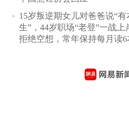
15岁叛逆期女儿对爸爸说“
生”，44岁职场“老登”一战上岸
拒绝空想，常年保持每月读6