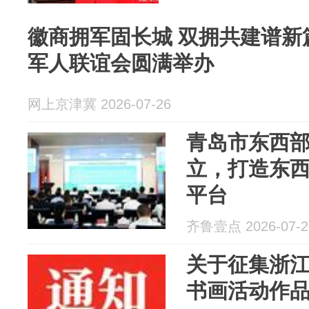
徽商拥军固长城 双拥共建谱新
军人联谊会圆满举办
网上京津冀 2026-07-26
青岛市东西
立，打造东
平台
齐鲁壹点 2026-07-2
关于征集浙江
书画活动作