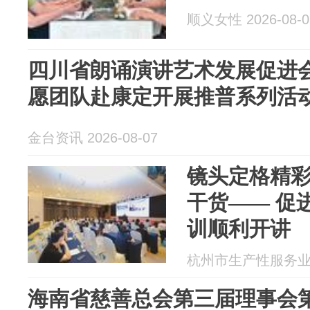
顺义女性 2026-08-0
四川省朗诵演讲艺术发展促进会
愿团队赴康定开展推普系列活
金台资讯 2026-08-07
镜头定格精彩
干货—— 促
训顺利开讲
杭州市生产性服务业促进
海南省慈善总会第三届理事会第