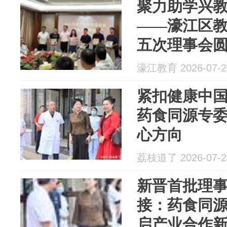
聚力助学兴教
——濠江区
五次理事会
濠江教育 2026-07-2
紧扣健康中
药食同源专
心方向
荔枝道了 2026-07-2
新晋首批理
接：药食同
启产业合作