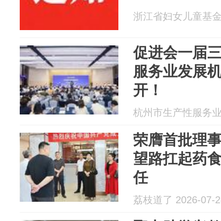
浙江省妇女儿童基金会 2
促进会一届
服务业发展
开！
杭州市生产性服务业促进
荣膺首批理事
望路扛起药
任
荔枝道了 2026-07-2