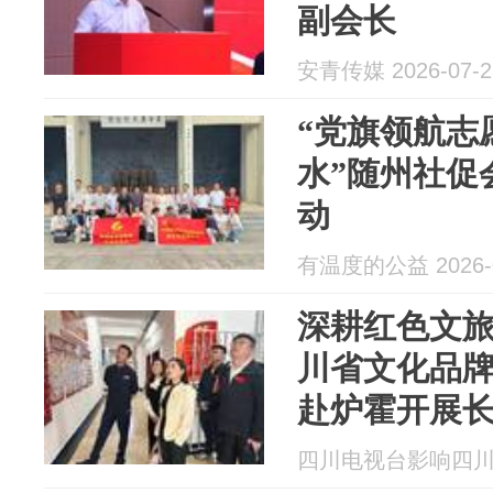
副会长
安青传媒 2026-07-2
“党旗领航志
水”随州社促
动
有温度的公益 2026-0
深耕红色文旅
川省文化品
赴炉霍开展
列调研活动
四川电视台影响四川 20