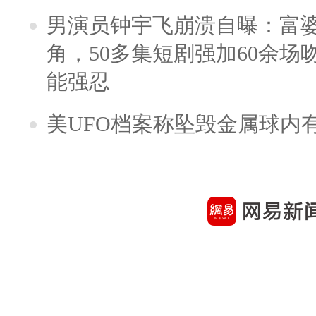
男演员钟宇飞崩溃自曝：富
角，50多集短剧强加60余场吻戏
能强忍
美UFO档案称坠毁金属球内